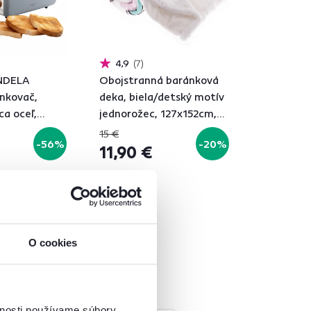
4,9
7
NDELA
Obojstranná baránková
ankovač,
deka, biela/detský motív
a oceľ,
jednorožec, 127x152cm,
evo
UNIKORN
15 €
-56%
-20%
11,90 €
á
O cookies
vnosti používame súbory