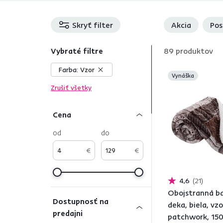
Skryť filter
Akcia
Pos
Vybraté filtre
89
produktov
Farba:
Vzor
Vynáška
Zrušiť všetky
Cena
od
do
€
€
4,6
21
Obojstranná b
Dostupnosť na
deka, biela, vzo
predajni
patchwork, 15