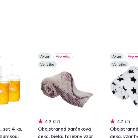
Akcia
Výpredaj
Akcia
Výpre
Vynáška
Vynáška
4,9
57
4,7
2
, set 4 ks,
Obojstranná baránková
Obojstranná
slamkou,
deka, biela, farebný vzor,
deka, vzor h