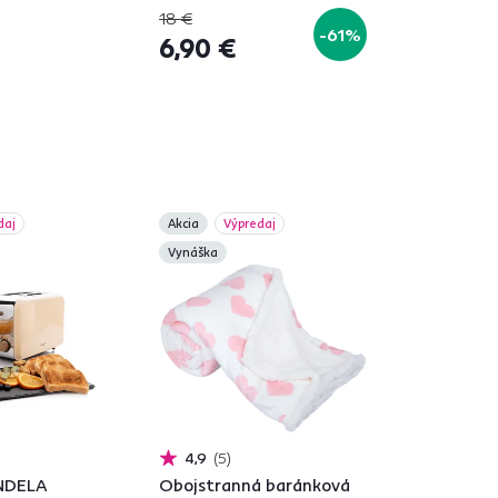
18 €
-61%
6,90 €
daj
Akcia
Výpredaj
Vynáška
4,9
5
NDELA
Obojstranná baránková