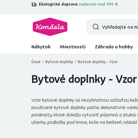
Ekologická doprava
zadarmo nad 199 €
4,7
31 285
overených produktových r
Nábytok
Miestnosti
Záhrada a hobby
Úvod
Bytové doplnky
Bytové doplnky - Vzor
Bytové doplnky - Vzor
Vzor bytové doplnky sú nevyhnutnou súčasťou každé
používané bytové doplnky patria dekoratívne vankúš
predmety, ktoré dokážu vytvoriť príjemnú a útulnú 
utierky, podložky pod hrnce, koše na bielizeň, nádobí 