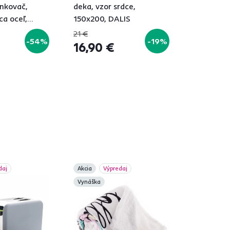
ankovač,
deka, vzor srdce,
a oceľ,
150x200, DALIS
 drevo
21 €
-54%
-19%
16,90 €
á
daj
Akcia
Výpredaj
Vynáška