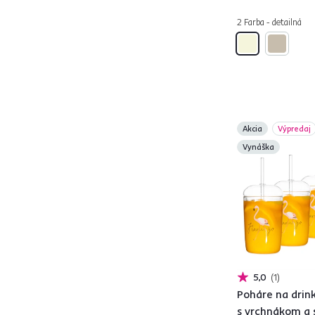
KLAND
1
2 Farba - detailná
KLYDE
10
KORIA
10
LALAN
2
MARIS
1
MEZON
1
MIDAS
1
Akcia
Výpredaj
PRAJA
1
Vynáška
QENNY
1
SARTI
1
SEOLA
1
TAMES
1
TAVAU
2
TENEN
3
5,0
1
UJAN
2
Poháre na drink
UNIKORN
1
s vrchnákom a 