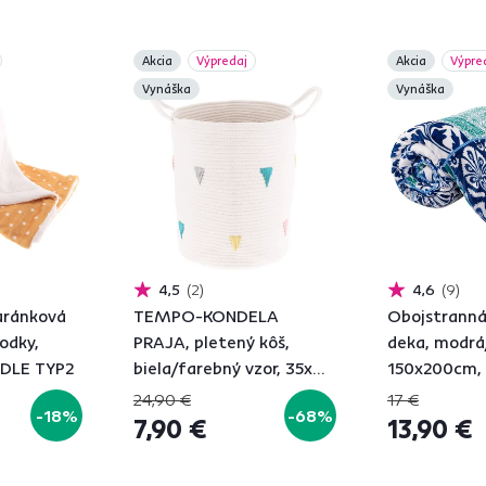
Akcia
Výpredaj
Akcia
Výpre
Vynáška
Vynáška
4,5
2
4,6
9
aránková
TEMPO-KONDELA
Obojstranná
odky,
PRAJA, pletený kôš,
deka, modrá
DLE TYP2
biela/farebný vzor, 35x45
150x200cm, 
cm
24,90 €
17 €
-18%
-68%
7,90 €
13,90 €