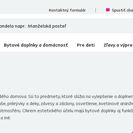
ecenzií
Kontaktný formulár
Spustiť ch
Bytové doplnky a domácnosť
Pre deti
Zľavy a výpre
ho domova. Sú to predmety, ktoré slúžia na vylepšenie a doplneni
e, prikrývky a deky, závesy a záclony, osvetlenie, kvetinové aranž
atmosféru. Okrem estetického účelu majú bytové doplnky aj funkčné 
a iné.