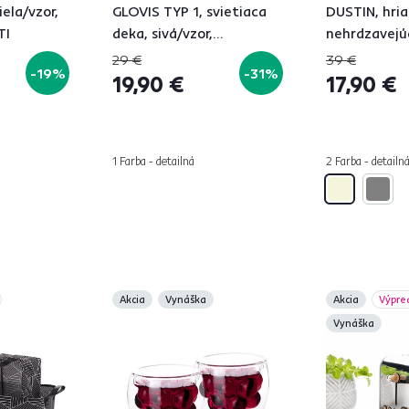
ela/vzor,
GLOVIS TYP 1, svietiaca
DUSTIN, hri
TI
deka, sivá/vzor,
nehrdzavejúc
150x200cm
béžová/vzor
29 €
39 €
-19%
-31%
19,90 €
17,90 €
1 Farba - detailná
2 Farba - detailn
Akcia
Vynáška
Akcia
Výpre
Vynáška