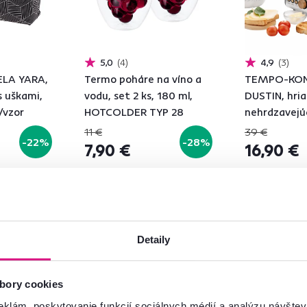
5,0
4
4,9
3
LA YARA,
Termo poháre na víno a
TEMPO-KO
s uškami,
vodu, set 2 ks, 180 ml,
DUSTIN, hri
a/vzor
HOTCOLDER TYP 28
nehrdzavejúc
sivá/vzor dr
11 €
39 €
-22%
-28%
7,90 €
16,90 €
2 Farba - detailn
Detaily
bory cookies
eklám, poskytovanie funkcií sociálnych médií a analýzu návšte