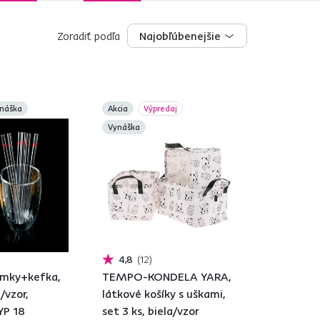
Zoradiť podľa
Najobľúbenejšie
Najobľúbenejšie
náška
Akcia
Výpredaj
Vynáška
4,8
12
amky+kefka,
TEMPO-KONDELA YARA,
a/vzor,
látkové košíky s uškami,
P 18
set 3 ks, biela/vzor