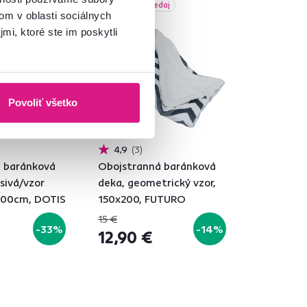
daj
Akcia
Výpredaj
om v oblasti sociálnych
Vynáška
mi, ktoré ste im poskytli
Povoliť všetko
4,9
3
 baránková
Obojstranná baránková
sivá/vzor
deka, geometrický vzor,
200cm, DOTIS
150x200, FUTURO
15 €
-33%
-14%
12,90 €