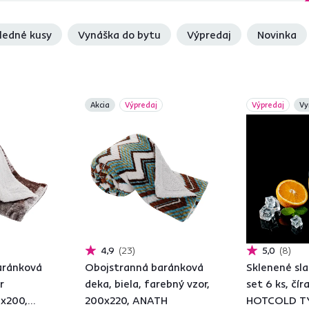
ledné kusy
Vynáška do bytu
Výpredaj
Novinka
Akcia
Výpredaj
Výpredaj
Vy
4,9
23
5,0
8
aránková
Obojstranná baránková
Sklenené sl
r
deka, biela, farebný vzor,
set 6 ks, čír
0x200,
200x220, ANATH
HOTCOLD TY