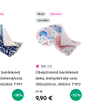
daj
Akcia
Výpredaj
Vynáška
5,0
11
 baránková
Obojstranná baránková
/zelená/vzor,
deka, biela/detský vzor,
VILNUS TYP1
150x200cm, MIDAS TYP2
21 €
-18%
-52%
9,90 €