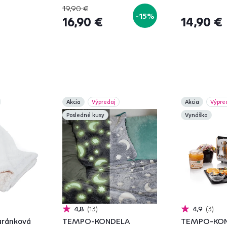
19,90 €
-15%
16,90 €
14,90 €
Akcia
Výpredaj
Akcia
Výpre
Posledné kusy
Vynáška
4,8
13
4,9
3
aránková
TEMPO-KONDELA
TEMPO-KO