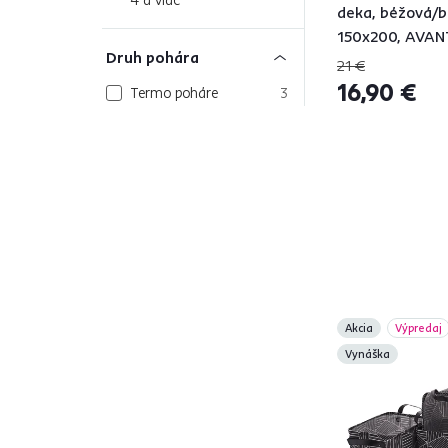
deka, béžová/bi
150x200, AVAN
Druh pohára
21 €
16,90 €
Termo poháre
3
Poháre na koktaily
4
Poháre na víno
2
Poháre na vodu
4
Farba
1
Čierna
118
Akcia
Výpredaj
Viacfarebné
23
Vynáška
Tyrkysová
16
Krémová
7
Béžová
39