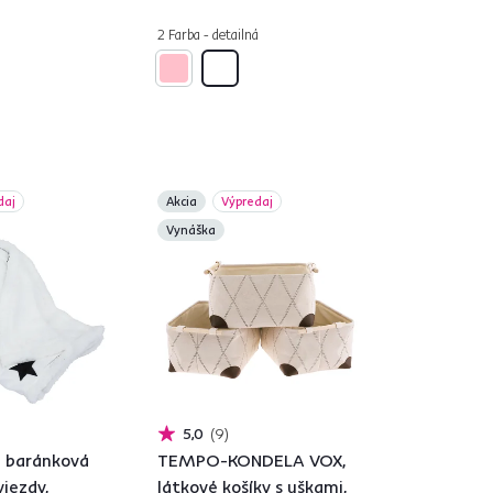
2 Farba - detailná
daj
Akcia
Výpredaj
Vynáška
5,0
9
 baránková
TEMPO-KONDELA VOX,
viezdy,
látkové košíky s uškami,