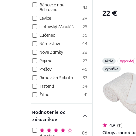
SARTI
Bánovce nad
43
Bebravou
22 €
Levice
29
Liptovský Mikuláš
25
Lučenec
36
Námestovo
44
Nové Zámky
28
Poprad
27
Akcia
Výpredaj
Prešov
46
Vynáška
Rimavská Sobota
33
Trstená
34
Žilina
41
Hodnotenie od
zákazníkov
4,9
11
Obojstranná b
86
4 a viac