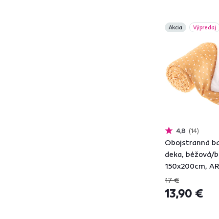
ANIME
1
ARDLE
2
Akcia
Výpredaj
ARMONI
2
AVAM
3
AVANTI
1
DALIS
1
DAWN
12
DOTIS
1
DUSTIN
2
FUTURO
1
4,8
14
GLOVIS
1
Obojstranná b
deka, béžová/b
HOTCOLD
2
150x200cm, AR
HOTCOLDER
2
17 €
HOTCOOL
1
13,90 €
KALIDE
2
KEYSI
2