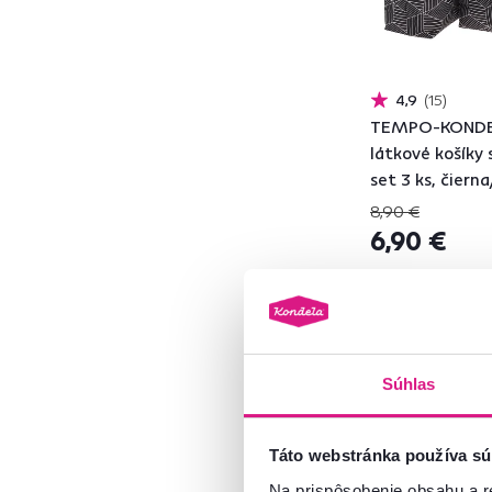
Zlatá
38
Zelená
78
Transparentná
91
4,9
15
Vzor
TEMPO-KONDE
Biela
185
látkové košíky 
Žltá
11
set 3 ks, čiern
Červená
22
8,90 €
Ružová
62
6,90 €
Modrá
31
Fialová
4
Oranžová
2
Sivá
171
Súhlas
Hnedá
194
Materiál
Táto webstránka používa sú
Na prispôsobenie obsahu a r