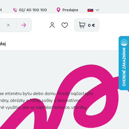
at
02/ 40 100 100
Predajne
0 €
daj
e interiéru bytu alebo domu. Medzi najčastejšie
mány, obrázky a fotky, sošky a dekoratívne
využitie, ako sú napríklad koberce, uteráky,