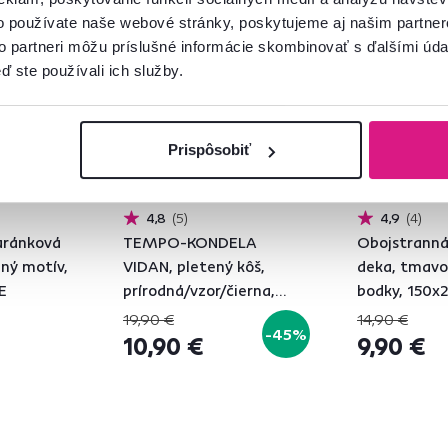
Akcia
Výpredaj
Akcia
Výpre
o používate naše webové stránky, poskytujeme aj našim partner
Vynáška
Vynáška
to partneri môžu príslušné informácie skombinovať s ďalšími údaj
ď ste používali ich služby.
Prispôsobiť
4,8
5
4,9
4
aránková
TEMPO-KONDELA
Obojstranná
mný motív,
VIDAN, pletený kôš,
deka, tmavo
E
prírodná/vzor/čierna,
bodky, 150x
35x45 cm
19,90 €
14,90 €
-45%
10,90 €
9,90 €