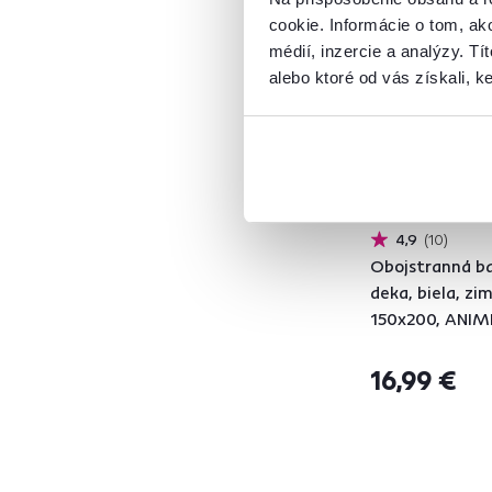
Vynáška
cookie. Informácie o tom, ak
médií, inzercie a analýzy. Tí
Akryl
2
alebo ktoré od vás získali, ke
Nerez
2
Polypropylén
32
Polyester
44
Bavlna
9
Látka
4
4,9
10
Sklo
5
Obojstranná b
Drevo
1
deka, biela, zi
Kov
3
150x200, ANIM
Model
16,99 €
ANATH
1