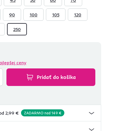
90
100
105
120
250
ajlepšej ceny
Pridať do košíka
od 2,99 €
ZADARMO nad 149 €