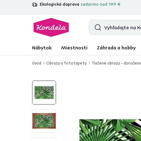
Ekologická doprava
zadarmo nad 199 €
4,7
31 157
overených produktových re
Nábytok
Miestnosti
Záhrada a hobby
Úvod
Obrazy a fototapety
Tlačené obrazy - doručeni