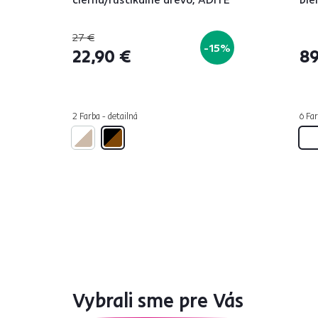
27 €
-15%
22,90 €
89
2 Farba - detailná
6 Far
Vybrali sme pre Vás