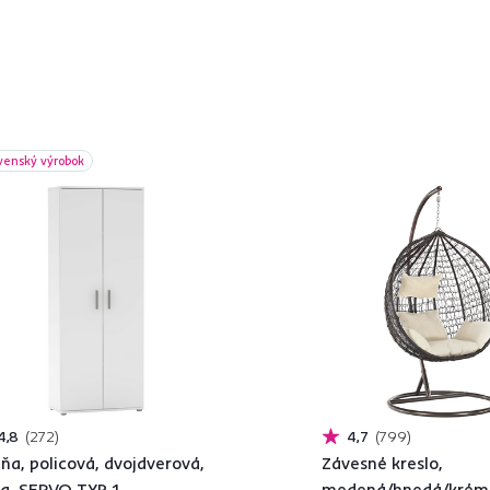
venský výrobok
4,8
272
4,7
799
iňa, policová, dvojdverová,
Závesné kreslo,
la, SERVO TYP 1
medená/hnedá/krém