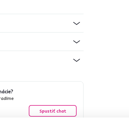
mácie?
oradíme
Spustiť chat