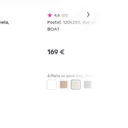
4,6
61
iela,
Posteľ, 120x200, dub sonoma,
BOAT
169 €
4 Plocha na spanie (cm), 5 Farba - detailná