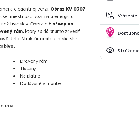
nej a elegantnej verzii.
Obraz KV 0307
Vrátenie
ašej miestnosti pozitívnu energiu a
než tisíc slov. Obraz je
tlačený na
evený rám,
ktorý sa dá priamo zavesiť.
Dostupno
nosť
. Jeho štruktúra imituje maliarske
arbivo.
Stráženie
Drevený rám
Tlačený
Na plátne
Dodávané v monte
brazov
.