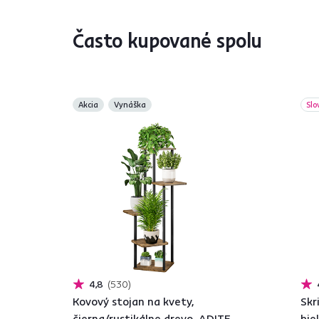
Často kupované spolu
Akcia
Vynáška
Slo
4,8
530
Kovový stojan na kvety,
Skr
čierna/rustikálne drevo, ADITE
bie