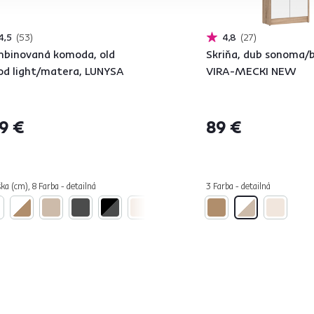
4,5
53
4,8
27
binovaná komoda, old
Skriňa, dub sonoma/b
d light/matera, LUNYSA
VIRA-MECKI NEW
9 €
89 €
ka (cm), 8 Farba - detailná
3 Farba - detailná