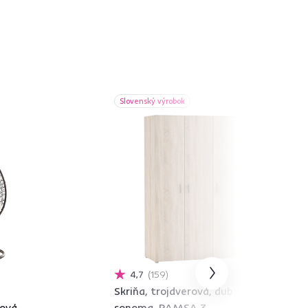
Slovenský výrobok
4,7
159
Skriňa, trojdverová, dub
ová,
sonoma, RAMSA 3