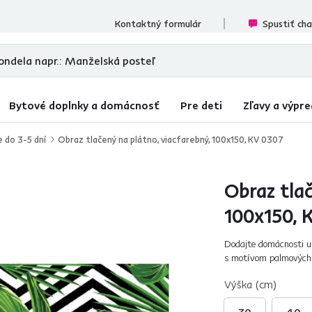
cenzií
Kontaktný formulár
Spustiť ch
Bytové doplnky a domácnosť
Pre deti
Zľavy a výpre
e do 3-5 dní
Obraz tlačený na plátno, viacfarebný, 100x150, KV 0307
Obraz tlač
100x150, 
Dodajte domácnosti u
s motívom palmových l
zdvihne vám náladu. J
Výška (cm)
30
40