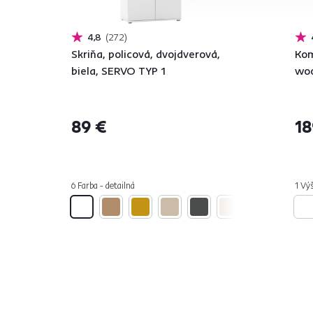
4,8
272
Skriňa, policová, dvojdverová,
Kom
biela, SERVO TYP 1
woo
89 €
18
6 Farba - detailná
1 Výš