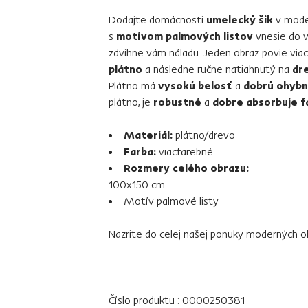
Dodajte domácnosti
umelecký šik
v moder
s
motívom palmových listov
vnesie do v
zdvihne vám náladu. Jeden obraz povie viac 
plátno
a následne ručne natiahnutý na
dr
Plátno má
vysokú belosť
a
dobrú ohyb
plátno, je
robustné
a
dobre absorbuje f
Materiál:
plátno/drevo
Farba:
viacfarebné
Rozmery celého obrazu:
100x150 cm
Motív palmové listy
Nazrite do celej našej ponuky
moderných o
Číslo produktu : 0000250381