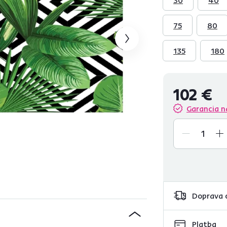
75
80
135
180
102 €
Garancia n
Doprava 
Platba