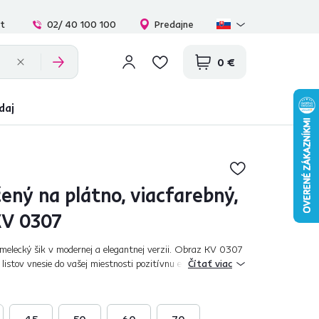
at
02/ 40 100 100
Predajne
0 €
daj
ený na plátno, viacfarebný,
KV 0307
melecký šik v modernej a elegantnej verzii. Obraz KV 0307
istov vnesie do vašej miestnosti pozitívnu energiu a
Čítať viac
eden obraz povie viac než...
45
50
60
70