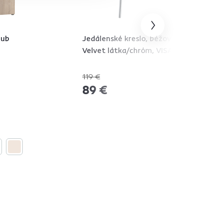
dub
Jedálenské kreslo, béžová
Velvet látka/chróm, VISANT
119 €
-25%
89 €