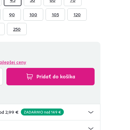
90
100
105
120
250
ajlepšej ceny
Pridať do košíka
od 2,99 €
ZADARMO nad 149 €