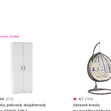
venský výrobok
4,8
272
4,7
799
iňa, policová, dvojdverová,
Závesné kreslo,
la, SERVO TYP 1
medená/hnedá/krém