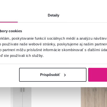
Detaily
bory cookies
eklám, poskytovanie funkcií sociálnych médií a analýzu návšte
o používate naše webové stránky, poskytujeme aj našim partner
to partneri môžu príslušné informácie skombinovať s ďalšími údaj
ď ste používali ich služby.
venský výrobok
Slovenský výrobok
Prispôsobiť