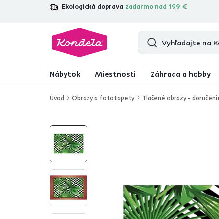
Ekologická doprava
zadarmo nad 199 €
4,7
31 211
overených produktových re
Nábytok
Miestnosti
Záhrada a hobby
Úvod
Obrazy a fototapety
Tlačené obrazy - doručeni