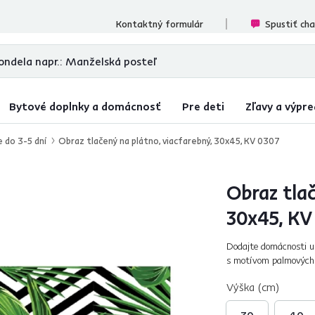
cenzií
Kontaktný formulár
Spustiť ch
Bytové doplnky a domácnosť
Pre deti
Zľavy a výpre
e do 3-5 dní
Obraz tlačený na plátno, viacfarebný, 30x45, KV 0307
Obraz tlač
30x45, KV
Dodajte domácnosti u
s motívom palmových l
zdvihne vám náladu. J
Výška (cm)
30
40