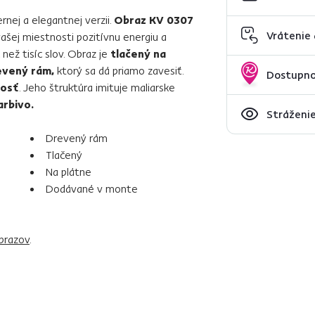
nej a elegantnej verzii.
Obraz KV 0307
Vrátenie
ašej miestnosti pozitívnu energiu a
než tisíc slov. Obraz je
tlačený na
evený rám,
ktorý sa dá priamo zavesiť.
Dostupno
nosť
. Jeho štruktúra imituje maliarske
arbivo.
Stráženie
Drevený rám
Tlačený
Na plátne
Dodávané v monte
brazov
.