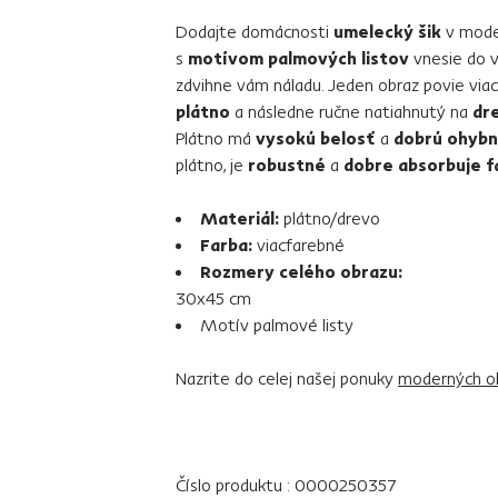
Dodajte domácnosti
umelecký šik
v moder
s
motívom palmových listov
vnesie do v
zdvihne vám náladu. Jeden obraz povie viac 
plátno
a následne ručne natiahnutý na
dr
Plátno má
vysokú belosť
a
dobrú ohyb
plátno, je
robustné
a
dobre absorbuje f
Materiál:
plátno/drevo
Farba:
viacfarebné
Rozmery celého obrazu:
30x45 cm
Motív palmové listy
Nazrite do celej našej ponuky
moderných o
Číslo produktu : 0000250357