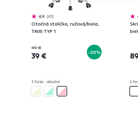
4,9
43
Otočná stolička, ružová/biela,
Skr
TRIXI TYP 1
bie
49 €
-20%
39 €
89
3 Farba - detailná
6 Far