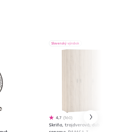
Slovenský výrobok
4,7
160
Skriňa, trojdverová, dub
ová,
sonoma, RAMSA 3