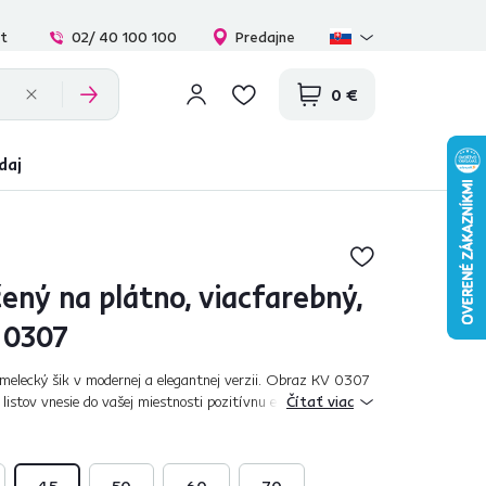
at
02/ 40 100 100
Predajne
0 €
daj
ený na plátno, viacfarebný,
 0307
melecký šik v modernej a elegantnej verzii. Obraz KV 0307
istov vnesie do vašej miestnosti pozitívnu energiu a
Čítať viac
eden obraz povie viac než...
45
50
60
70