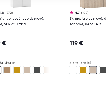
4,8
272
4,7
160
iňa, policová, dvojdverová,
Skriňa, trojdverová, 
la, SERVO TYP 1
sonoma, RAMSA 3
 €
119 €
ba - detailná
5 Farba - detailná