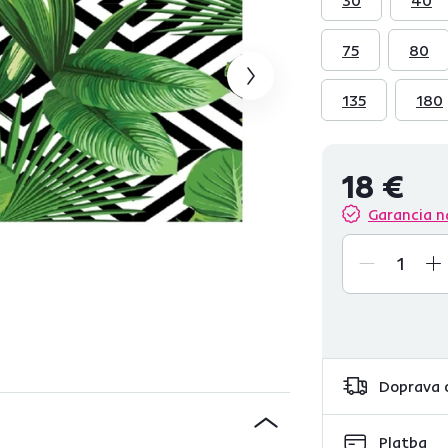
75
80
135
180
18 €
Garancia n
Doprava 
Platba