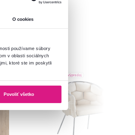
O cookies
vnosti používame súbory
om v oblasti sociálnych
mi, ktoré ste im poskytli
Akcia
Výpredaj
Povoliť všetko