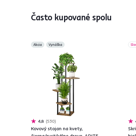
Často kupované spolu
Akcia
Vynáška
Slo
4,8
530
Kovový stojan na kvety,
Skr
čierna/rustikálne drevo, ADITE
bie