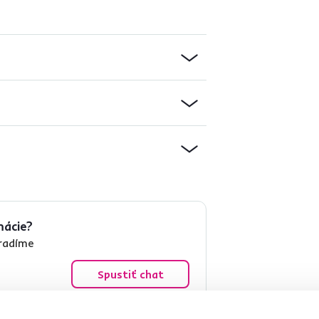
mácie?
oradíme
Spustiť chat