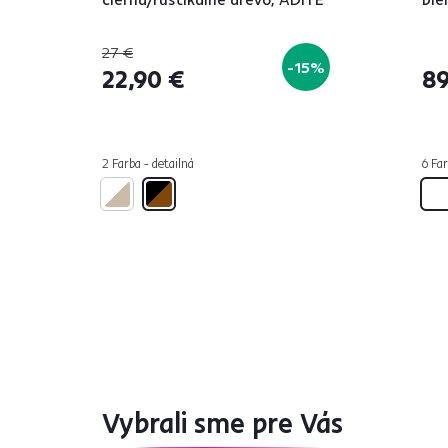
27 €
-15%
22,90 €
89
2 Farba - detailná
6 Far
Vybrali sme pre Vás