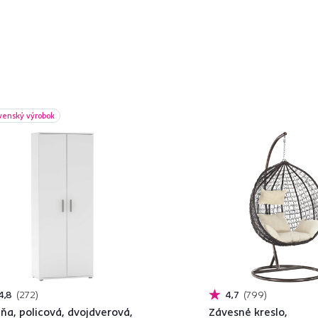
venský výrobok
4,8
272
4,7
799
iňa, policová, dvojdverová,
Závesné kreslo,