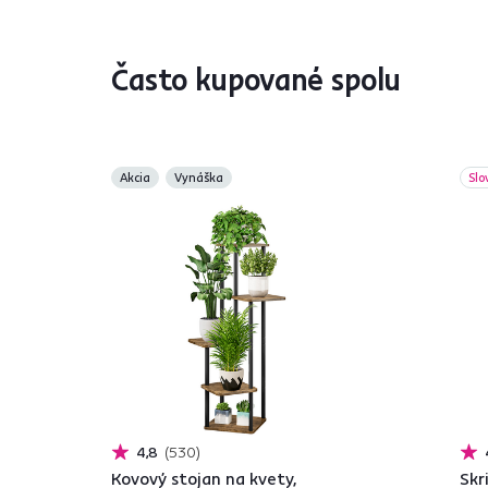
Často kupované spolu
Akcia
Vynáška
Slo
4,8
530
Kovový stojan na kvety,
Skr