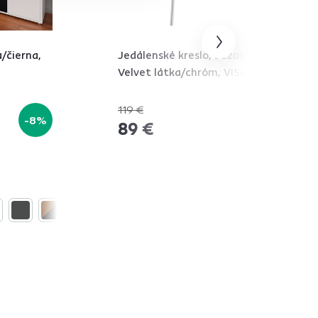
/čierna,
Jedálenské kreslo, béžová
Velvet látka/chróm, VISANT
119 €
-8%
-25%
89 €