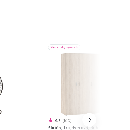
Slovenský výrobok
4,7
160
Skriňa, trojdverová, dub