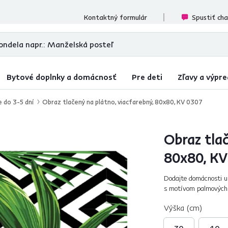
cenzií
Kontaktný formulár
Spustiť ch
Bytové doplnky a domácnosť
Pre deti
Zľavy a výpre
e do 3-5 dní
Obraz tlačený na plátno, viacfarebný, 80x80, KV 0307
Obraz tlač
80x80, KV
Dodajte domácnosti u
s motívom palmových l
zdvihne vám náladu. J
Výška (cm)
30
40