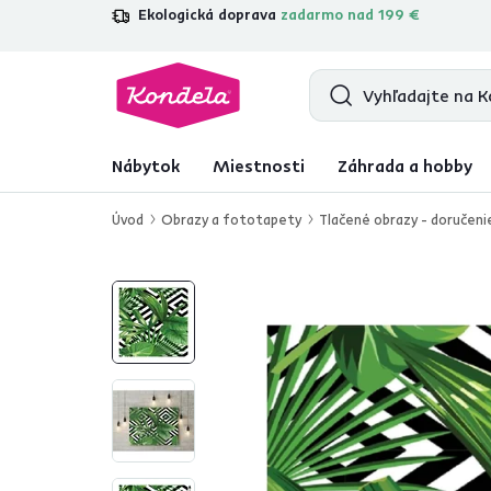
Ekologická doprava
zadarmo nad 199 €
4,7
31 211
overených produktových re
Nábytok
Miestnosti
Záhrada a hobby
Úvod
Obrazy a fototapety
Tlačené obrazy - doručeni