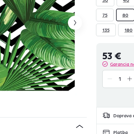
75
80
135
180
53 €
Garancia n
Doprava 
Platba