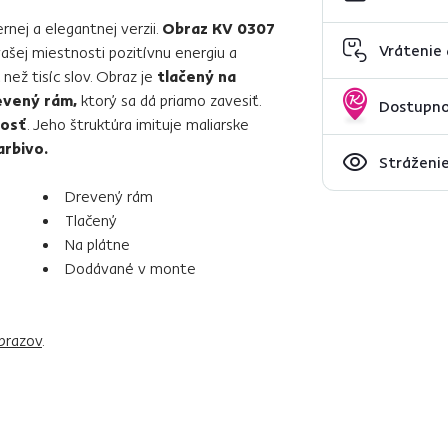
nej a elegantnej verzii.
Obraz KV 0307
Vrátenie
ašej miestnosti pozitívnu energiu a
než tisíc slov. Obraz je
tlačený na
evený rám,
ktorý sa dá priamo zavesiť.
Dostupno
nosť
. Jeho štruktúra imituje maliarske
arbivo.
Stráženie
Drevený rám
Tlačený
Na plátne
Dodávané v monte
brazov
.