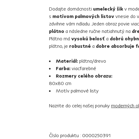
Dodajte domácnosti
umelecký šik
v moder
s
motívom palmových listov
vnesie do v
zdvihne vám náladu. Jeden obraz povie viac 
plátno
a následne ručne natiahnutý na
dr
Plátno má
vysokú belosť
a
dobrú ohyb
plátno, je
robustné
a
dobre absorbuje f
Materiál:
plátno/drevo
Farba:
viacfarebné
Rozmery celého obrazu:
80x80 cm
Motív palmové listy
Nazrite do celej našej ponuky
moderných o
Číslo produktu : 0000250391