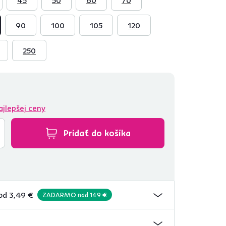
90
100
105
120
250
ajlepšej ceny
Pridať do košíka
od 3,49 €
ZADARMO nad 149 €