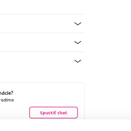
mácie?
oradíme
Spustiť chat