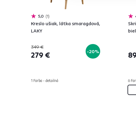
5,0
1
Kreslo ušiak, látka smaragdová,
Skr
LAKY
bie
349 €
-20%
279 €
89
1 Farba - detailná
6 Far