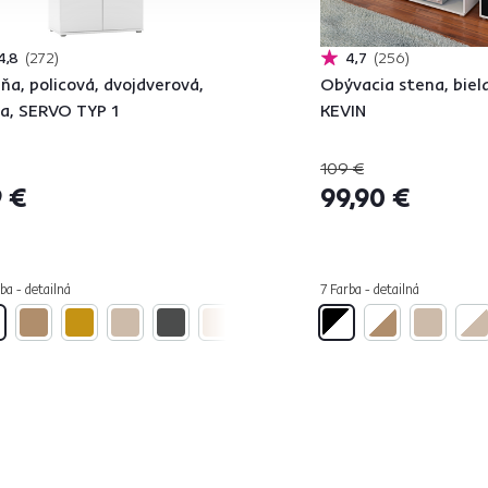
4,8
272
4,7
256
iňa, policová, dvojdverová,
Obývacia stena, biela
la, SERVO TYP 1
KEVIN
109 €
 €
99,90 €
ba - detailná
7 Farba - detailná