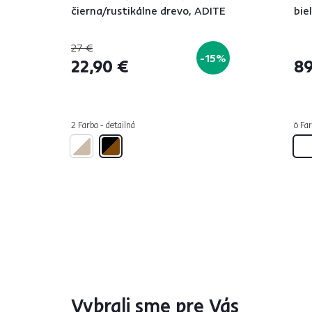
čierna/rustikálne drevo, ADITE
bie
27 €
-15%
22,90 €
89
2 Farba - detailná
6 Far
Vybrali sme pre Vás