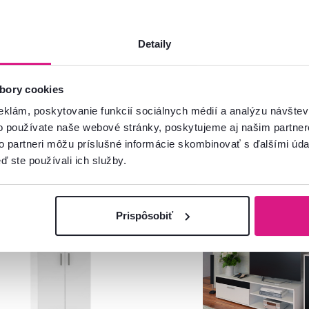
Detaily
bory cookies
eklám, poskytovanie funkcií sociálnych médií a analýzu návšte
o používate naše webové stránky, poskytujeme aj našim partner
to partneri môžu príslušné informácie skombinovať s ďalšími údaj
ď ste používali ich služby.
venský výrobok
Akcia
Slovenský výrobok
Produkt roku
Prispôsobiť