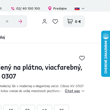
at
02/ 40 100 100
Predajne
0 €
daj
ený na plátno, viacfarebný,
 0307
melecký šik v modernej a elegantnej verzii. Obraz KV 0307
istov vnesie do vašej miestnosti pozitívnu energiu a
Čítať viac
eden obraz povie viac než...
45
50
60
70