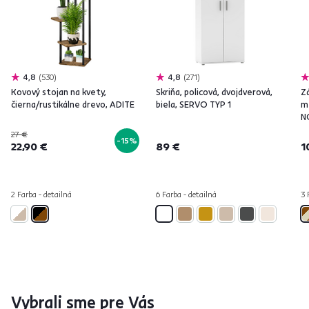
4,8
530
4,8
271
Kovový stojan na kvety,
Skriňa, policová, dvojdverová,
Z
čierna/rustikálne drevo, ADITE
biela, SERVO TYP 1
m
N
27 €
-15%
22,90 €
89 €
1
2 Farba - detailná
6 Farba - detailná
3 
Vybrali sme pre Vás