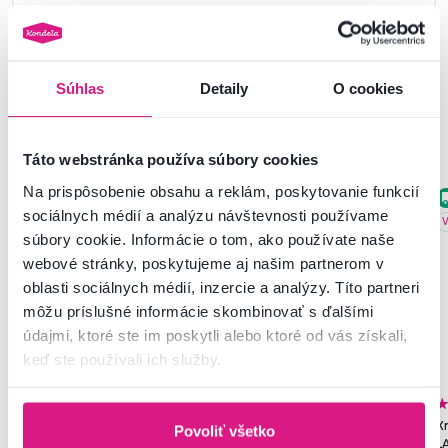
Súhlas
Detaily
O cookies
Podobné produkty
Táto webstránka používa súbory cookies
Na prispôsobenie obsahu a reklám, poskytovanie funkcií
Slovenský výrobok
Zadarmo
sociálnych médií a analýzu návštevnosti používame
Slovenský výrobok
Novinka
V
súbory cookie. Informácie o tom, ako používate naše
webové stránky, poskytujeme aj našim partnerom v
oblasti sociálnych médií, inzercie a analýzy. Títo partneri
môžu príslušné informácie skombinovať s ďalšími
údajmi, ktoré ste im poskytli alebo ktoré od vás získali,
keď ste používali ich služby.
4,8
271
4,7
13
Skriňa, policová, dvojdverová,
Rozkladacia posteľ, sivozelená,
Kr
Povoliť všetko
biela, SERVO TYP 1
90/180x200, ANTONY
L