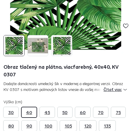
Obraz tlačený na plátno, viacfarebný, 40x40, KV
0307
Dodajte domácnosti umelecký šik v modernej a elegantnej verzii. Obraz
KV 0307 s motívom palmových listov vnesie do vašej miestnosti
Čítať viac
pozitívnu energiu a zdvihne vám náladu. Jeden obraz povie viac než...
Výška (cm)
30
40
45
50
60
70
75
80
90
100
105
120
135