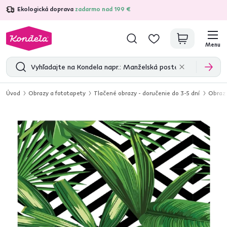
Ekologická doprava
zadarmo nad 199 €
4,7
31 285
overených produktových recenzií
Menu
Úvod
Obrazy a fototapety
Tlačené obrazy - doručenie do 3-5 dní
Obraz 