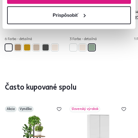
34
Prispôsobiť
89 €
399 €
2
6 Farba - detailná
3 Farba - detailná
1 
Často kupované spolu
Akcia
Vynáška
Slovenský výrobok