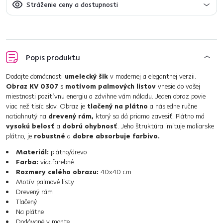
Stráženie ceny a dostupnosti
Popis produktu
Dodajte domácnosti
umelecký šik
v modernej a elegantnej verzii.
Obraz KV 0307
s
motívom palmových listov
vnesie do vašej
miestnosti pozitívnu energiu a zdvihne vám náladu. Jeden obraz povie
viac než tisíc slov. Obraz je
tlačený na plátno
a následne ručne
natiahnutý na
drevený rám,
ktorý sa dá priamo zavesiť. Plátno má
vysokú belosť
a
dobrú ohybnosť
. Jeho štruktúra imituje maliarske
plátno, je
robustné
a
dobre absorbuje farbivo.
Materiál:
plátno/drevo
Farba:
viacfarebné
Rozmery celého obrazu:
40x40 cm
Motív palmové listy
Drevený rám
Tlačený
Na plátne
Dodávané v monte