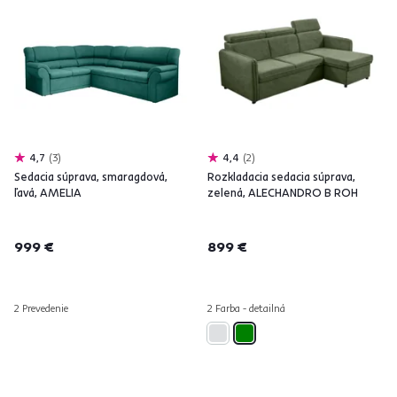
4,7
3
4,4
2
Sedacia súprava, smaragdová,
Rozkladacia sedacia súprava,
ľavá, AMELIA
zelená, ALECHANDRO B ROH
999 €
899 €
2 Prevedenie
2 Farba - detailná