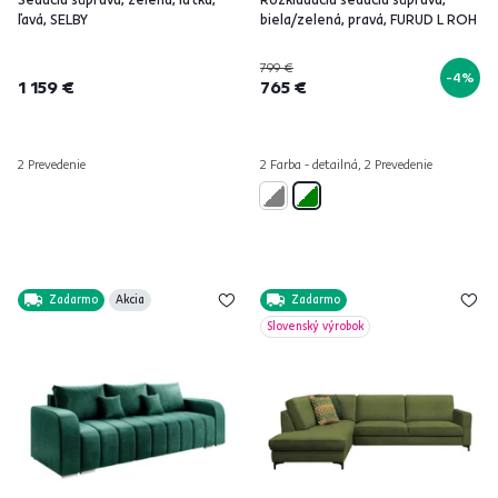
ľavá, SELBY
biela/zelená, pravá, FURUD L ROH
799 €
-4%
1 159 €
765 €
2 Prevedenie
2 Farba - detailná, 2 Prevedenie
Zadarmo
Akcia
Zadarmo
Slovenský výrobok