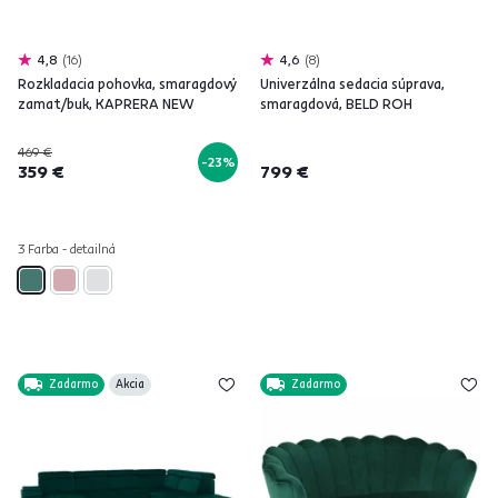
4,8
16
4,6
8
Rozkladacia pohovka, smaragdový
Univerzálna sedacia súprava,
zamat/buk, KAPRERA NEW
smaragdová, BELD ROH
469 €
-23%
359 €
799 €
3 Farba - detailná
Zadarmo
Akcia
Zadarmo