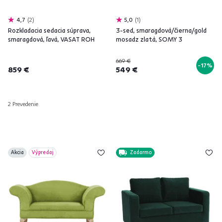
4,7
2
5,0
1
Rozkladacia sedacia súprava,
3-sed, smaragdová/čierna/gold
smaragdová, ľavá, VASAT ROH
mosadz zlatá, SOMY 3
669 €
-17%
859 €
549 €
2 Prevedenie
Akcia
Výpredaj
Zadarmo