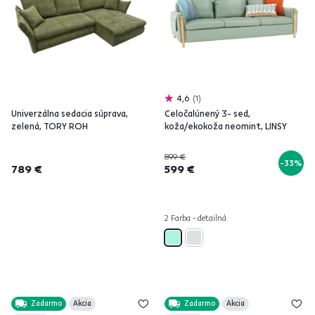
4,6
1
Univerzálna sedacia súprava,
Celočalúnený 3- sed,
zelená, TORY ROH
koža/ekokoža neomint, LINSY
899 €
-33%
789 €
599 €
2 Farba - detailná
Zadarmo
Akcia
Zadarmo
Akcia