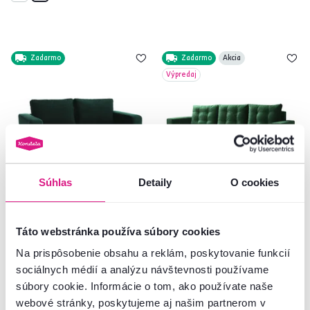
Zadarmo
Zadarmo
Akcia
Výpredaj
Súhlas
Detaily
O cookies
4,7
2
Celočalúnená pohovka, 3-sed,
Rozkladacia sedacia súprava,
Táto webstránka používa súbory cookies
smaragdová látka, LUANA
zelená, pravá, BLEKY ROH
Na prispôsobenie obsahu a reklám, poskytovanie funkcií
665 €
sociálnych médií a analýzu návštevnosti používame
-27%
375 €
479 €
súbory cookie. Informácie o tom, ako používate naše
webové stránky, poskytujeme aj našim partnerom v