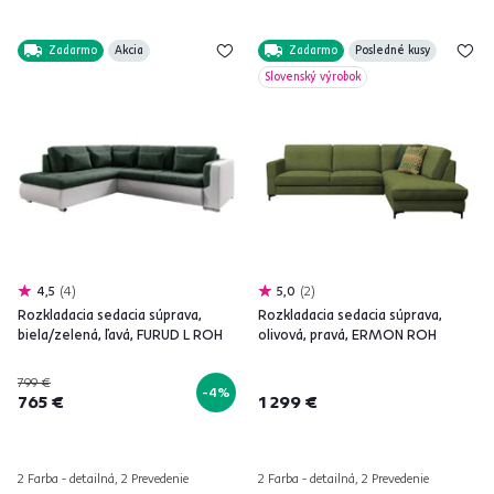
Zadarmo
Akcia
Zadarmo
Posledné kusy
Slovenský výrobok
4,5
4
5,0
2
Rozkladacia sedacia súprava,
Rozkladacia sedacia súprava,
biela/zelená, ľavá, FURUD L ROH
olivová, pravá, ERMON ROH
799 €
-4%
765 €
1 299 €
2 Farba - detailná, 2 Prevedenie
2 Farba - detailná, 2 Prevedenie