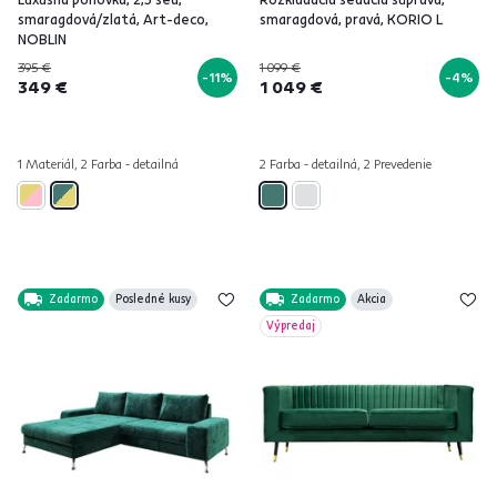
smaragdová/zlatá, Art-deco,
smaragdová, pravá, KORIO L
NOBLIN
395 €
1 099 €
-11%
-4%
349 €
1 049 €
1 Materiál, 2 Farba - detailná
2 Farba - detailná, 2 Prevedenie
Zadarmo
Posledné kusy
Zadarmo
Akcia
Výpredaj