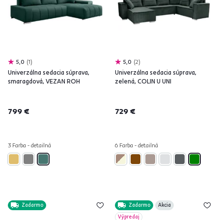
5,0
1
5,0
2
Univerzálna sedacia súprava,
Univerzálna sedacia súprava,
smaragdová, VEZAN ROH
zelená, COLIN U UNI
799 €
729 €
3 Farba - detailná
6 Farba - detailná
Zadarmo
Zadarmo
Akcia
Výpredaj