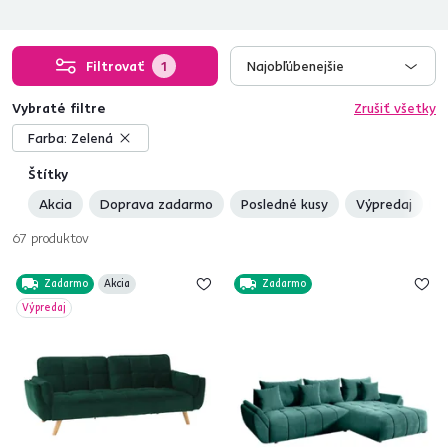
Filtrovať
1
Najobľúbenejšie
Vybraté filtre
Zrušiť všetky
Farba:
Zelená
Štítky
Akcia
Doprava zadarmo
Posledné kusy
Výpredaj
N
67
produktov
Zadarmo
Akcia
Zadarmo
Výpredaj