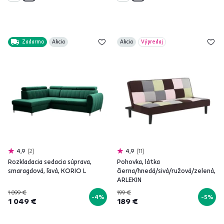
Zadarmo
Akcia
Akcia
Výpredaj
4,9
2
4,9
11
Rozkladacia sedacia súprava,
Pohovka, látka
smaragdová, ľavá, KORIO L
čierna/hnedá/sivá/ružová/zelená,
ARLEKIN
1 099 €
199 €
-4%
-5%
1 049 €
189 €