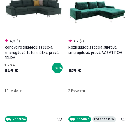
4,8
1
4,7
2
Rohová rozkladacia sedačka,
Rozkladacia sedacia súprava,
smaragdová Tatum látka, pravá,
smaragdová, pravá, VASAT ROH
FELDA
1 069 €
-18%
869 €
859 €
1 Prevedenie
2 Prevedenie
Zadarmo
Zadarmo
Posledné kusy