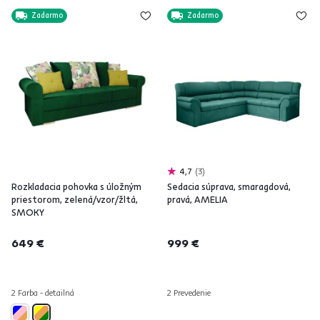
Zadarmo
Zadarmo
4,7
3
Rozkladacia pohovka s úložným
Sedacia súprava, smaragdová,
priestorom, zelená/vzor/žltá,
pravá, AMELIA
SMOKY
649 €
999 €
2 Farba - detailná
2 Prevedenie