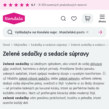
Ekologická doprava
zadarmo nad 199 €
4,7
31 333
overených produktových recenzií
Menu
Úvod
Obývačka
Sedačky a sedacie súpravy
Zelené sedačky a sedacie s
Zelené sedačky a sedacie súpravy
Zelené sedačky
sú ideálnym spôsobom, ako vniesť do vašej
obývacej
izby
sviežosť, harmóniu a dotyk prírody. Prinášame širokú ponuku
zelených sedačiek, ktoré spájajú moderný dizajn s vysokým komfortom. Či
už hľadáte
zelené rohové sedačky
, alebo
zelené pohovky
, odtiene zelenej
dodajú vašej obývačke pokoj, sviežosť a štýl. Vyberte si zo škály dizajnov
– od prírodne ladených po luxusné kúsky, ktoré sa perfektne hodia do
každého interiéru. Nech už preferujete klasický alebo moderný štýl,
zelené sedačky
vám ponúknu praktickosť, kvalitu a pohodlie, ktoré
oceníte každý deň.