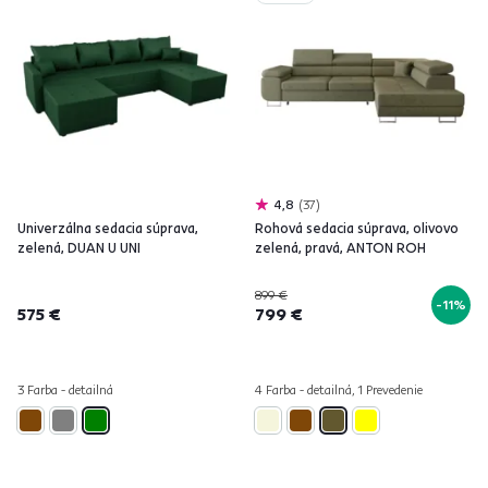
4,8
37
Univerzálna sedacia súprava,
Rohová sedacia súprava, olivovo
zelená, DUAN U UNI
zelená, pravá, ANTON ROH
899 €
-11%
575 €
799 €
3 Farba - detailná
4 Farba - detailná, 1 Prevedenie