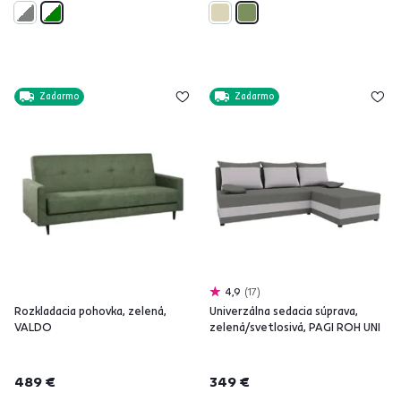
Zadarmo
Zadarmo
4,9
17
Rozkladacia pohovka, zelená,
Univerzálna sedacia súprava,
VALDO
zelená/svetlosivá, PAGI ROH UNI
489 €
349 €