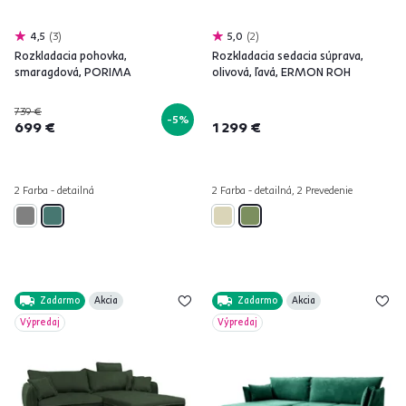
4,5
3
5,0
2
Rozkladacia pohovka,
Rozkladacia sedacia súprava,
smaragdová, PORIMA
olivová, ľavá, ERMON ROH
739 €
-5%
699 €
1 299 €
2 Farba - detailná
2 Farba - detailná, 2 Prevedenie
Zadarmo
Akcia
Zadarmo
Akcia
Výpredaj
Výpredaj