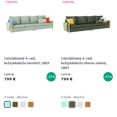
Výpredaj
Výpredaj
Celočalúnený 4-sed,
Celočalúnený 4-sed,
koža/ekokoža neomint, LINSY
koža/ekokoža olivovo zelená,
LINSY
1 279 €
1 279 €
-37%
-37%
799 €
799 €
4 Farba - detailná
4 Farba - detailná