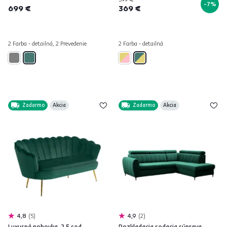
-7%
699 €
369 €
2 Farba - detailná, 2 Prevedenie
2 Farba - detailná
Zadarmo
Akcia
Zadarmo
Akcia
4,8
5
4,9
2
Luxusná pohovka, 2,5 sed,
Rozkladacia sedacia súprava,