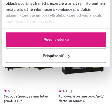
oblasti sociálnych médií, inzercie a analýzy. Títo partneri
2 Farba - detailná
3 Farba - detailná, 1 Prevedenie
môžu príslušné informácie skombinovať s ďalšími
údajmi, ktoré ste im poskytli alebo ktoré od vás získali,
keď ste používali ich služby.
Zadarmo
Zadarmo
Posledné kusy
Povoliť všetko
Prispôsobiť
5,0
1
4,4
5
Sedacia súprava, zelená, látka,
Pohovka, látka limetková/sivá/
pravá, SELBY
čierna, ALABAMA