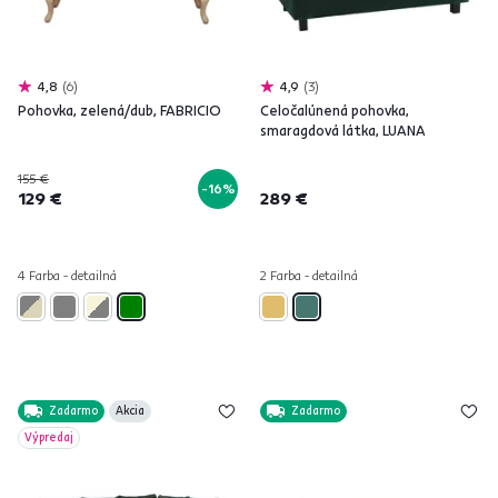
4,8
6
4,9
3
Pohovka, zelená/dub, FABRICIO
Celočalúnená pohovka,
smaragdová látka, LUANA
155 €
-16%
129 €
289 €
4 Farba - detailná
2 Farba - detailná
Zadarmo
Akcia
Zadarmo
Výpredaj