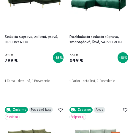
Sedacia súprava, zelená, pravá,
Rozkladacia sedacia súprava,
DESTINY ROH
smaragdová, ľavá, SALVO ROH
985 €
729 €
-18%
-10%
799 €
649 €
1 Farba - detailná, 1 Prevedenie
1 Farba - detailná, 2 Prevedenie
Zadarmo
Posledné kusy
Zadarmo
Akcia
Novinka
Výpredaj