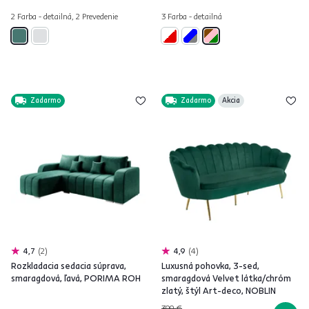
2 Farba - detailná, 2 Prevedenie
3 Farba - detailná
Zadarmo
Zadarmo
Akcia
4,7
2
4,9
4
Rozkladacia sedacia súprava,
Luxusná pohovka, 3-sed,
smaragdová, ľavá, PORIMA ROH
smaragdová Velvet látka/chróm
zlatý, štýl Art-deco, NOBLIN
399 €