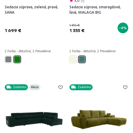
5,0
1
Sedacia súprava, zelená, pravá,
Sedacia súprava, smaragdová,
SANA
ľavá, MALAGA BIG
1 415 €
-4%
1 699 €
1 355 €
2 Farba - detailná, 2 Prevedenie
2 Farba - detailná, 2 Prevedenie
Zadarmo
Akcia
Zadarmo