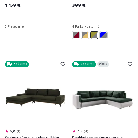
1 159 €
399 €
2 Prevedenie
4 Farba - detailná
Zadarmo
Zadarmo
Akcia
5,0
1
4,5
4
Sedacia súprava, zelená, látka,
Rozkladacia sedacia súprava,