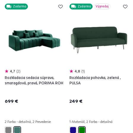
Zadarmo
Zadarmo
Výpredaj
4,7
2
4,8
1
Rozkladacia sedacia súprava,
Rozkladacia pohovka, zelená ,
smaragdová, pravá, PORIMA ROH
PULSA
699 €
249 €
2 Farba - detailná, 2 Prevedenie
1 Materiál, 2 Farba - detailná