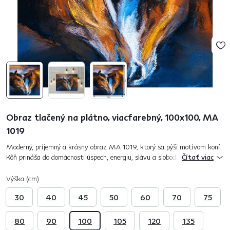
Obraz tlačený na plátno, viacfarebný, 100x100, MA
1019
Moderný, príjemný a krásny obraz MA 1019, ktorý sa pýši motívom koní.
Kôň prináša do domácnosti úspech, energiu, slávu a slobodu. Miestnosť
Čítať viac
ozdobí farbami a štýlom. Unikát, ktorý upúta na prvý pohľad...
Výška (cm)
30
40
45
50
60
70
75
80
90
100
105
120
135