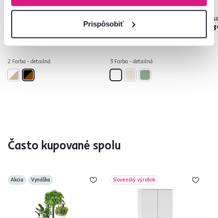
27 €
43
-15%
Prispôsobiť
22,90 €
369 €
3
2 Farba - detailná
3 Farba - detailná
Často kupované spolu
Akcia
Vynáška
Slovenský výrobok