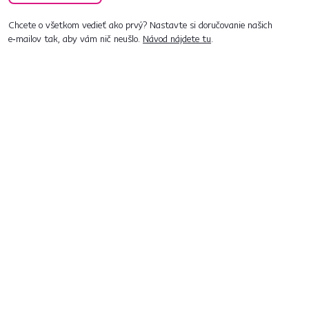
Chcete o všetkom vedieť ako prvý? Nastavte si doručovanie našich
e‑mailov tak, aby vám nič neušlo.
Návod nájdete tu
.
Predajne po celom Slovensku