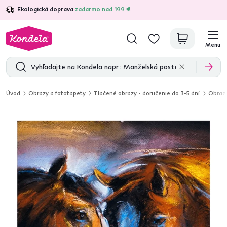
Ekologická doprava
zadarmo nad 199 €
4,7
31 157
overených produktových recenzií
Menu
Úvod
Obrazy a fototapety
Tlačené obrazy - doručenie do 3-5 dní
Obraz 