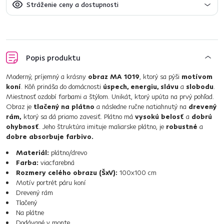
Stráženie ceny a dostupnosti
Popis produktu
Moderný, príjemný a krásny
obraz MA 1019
, ktorý sa pýši
motívom
koní
. Kôň prináša do domácnosti
úspech, energiu, slávu
a
slobodu
.
Miestnosť ozdobí farbami a štýlom. Unikát, ktorý upúta na prvý pohľad.
Obraz je
tlačený na plátno
a následne ručne natiahnutý na
drevený
rám,
ktorý sa dá priamo zavesiť. Plátno má
vysokú belosť
a
dobrú
ohybnosť
. Jeho štruktúra imituje maliarske plátno, je
robustné
a
dobre absorbuje farbivo.
Materiál:
plátno/drevo
Farba:
viacfarebná
Rozmery celého obrazu (ŠxV):
100x100 cm
Motív portrét páru koní
Drevený rám
Tlačený
Na plátne
Dodávané v monte