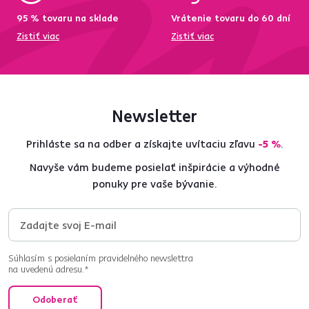
95 % tovaru na sklade
Vrátenie tovaru do 60 dní
Zistiť viac
Zistiť viac
Newsletter
Prihláste sa na odber a získajte uvítaciu zľavu
-5 %
.
Navyše vám budeme posielať inšpirácie a výhodné
ponuky pre vaše bývanie.
Súhlasím s posielaním pravidelného newslettra
na uvedenú adresu.*
Odoberať