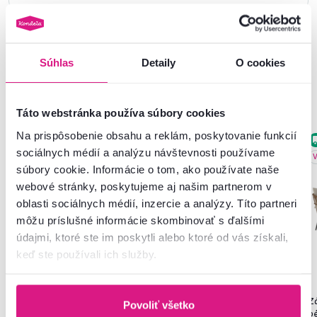
Súhlas
Detaily
O cookies
Podobné produkty
Táto webstránka používa súbory cookies
Na prispôsobenie obsahu a reklám, poskytovanie funkcií
Akcia
Vynáška
Zadarmo
sociálnych médií a analýzu návštevnosti používame
Slovenský výrobok
V
súbory cookie. Informácie o tom, ako používate naše
webové stránky, poskytujeme aj našim partnerom v
oblasti sociálnych médií, inzercie a analýzy. Títo partneri
môžu príslušné informácie skombinovať s ďalšími
údajmi, ktoré ste im poskytli alebo ktoré od vás získali,
keď ste používali ich služby.
4,8
530
4,7
13
Kovový stojan na kvety,
Rozkladacia posteľ, biela,
Z
Povoliť všetko
čierna/rustikálne drevo, ADITE
90/180x200, ANTONY
b