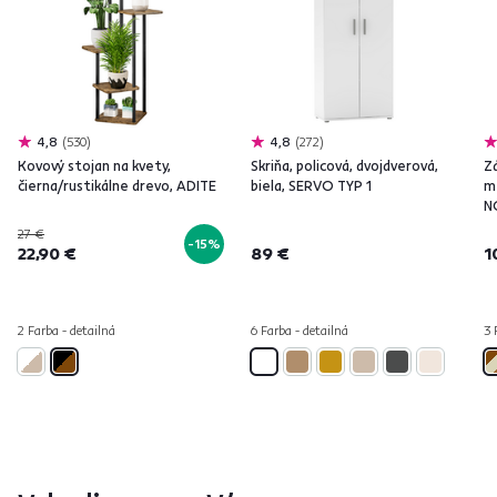
4,8
530
4,8
272
Kovový stojan na kvety,
Skriňa, policová, dvojdverová,
Z
čierna/rustikálne drevo, ADITE
biela, SERVO TYP 1
m
N
27 €
-15%
22,90 €
89 €
1
2 Farba - detailná
6 Farba - detailná
3 