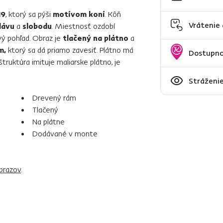
19
, ktorý sa pýši
motívom koní
. Kôň
Vrátenie
lávu
a
slobodu
. Miestnosť ozdobí
vý pohľad. Obraz je
tlačený na plátno
a
m,
ktorý sa dá priamo zavesiť. Plátno má
Dostupno
štruktúra imituje maliarske plátno, je
Stráženie
Drevený rám
Tlačený
Na plátne
Dodávané v monte
brazov
.