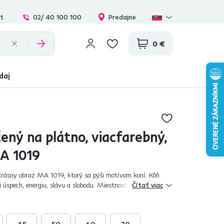
at
02/ 40 100 100
Predajne
0 €
daj
ený na plátno, viacfarebný,
A 1019
krásny obraz MA 1019, ktorý sa pýši motívom koní. Kôň
 úspech, energiu, slávu a slobodu. Miestnosť ozdobí farbami
Čítať viac
ý upúta na prvý pohľad...
45
50
60
70