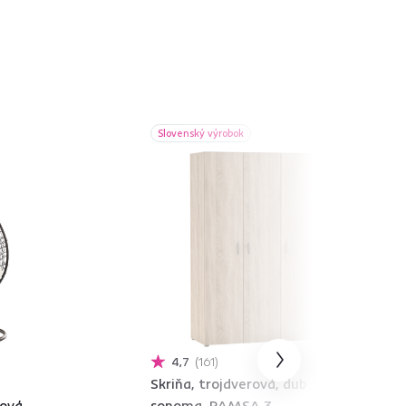
Slovenský výrobok
4,7
161
Skriňa, trojdverová, dub
ová,
sonoma, RAMSA 3