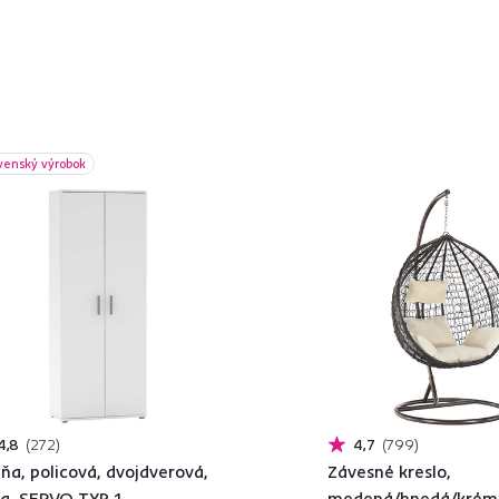
venský výrobok
4,8
272
4,7
799
iňa, policová, dvojdverová,
Závesné kreslo,
la, SERVO TYP 1
medená/hnedá/krém