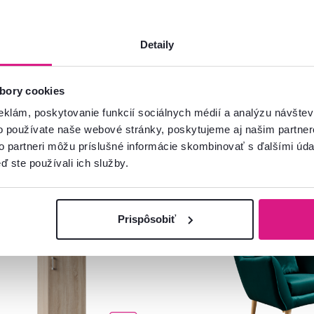
Detaily
bory cookies
eklám, poskytovanie funkcií sociálnych médií a analýzu návšte
o používate naše webové stránky, poskytujeme aj našim partner
to partneri môžu príslušné informácie skombinovať s ďalšími údaj
ď ste používali ich služby.
ia
Slovenský výrobok
Zadarmo
Akcia
vinka
Výpredaj
Prispôsobiť