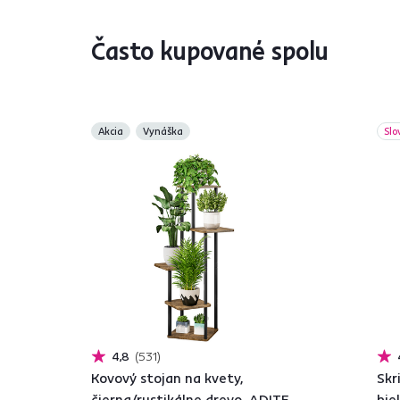
Často kupované spolu
Akcia
Vynáška
Slo
4,8
531
Kovový stojan na kvety,
Skr
čierna/rustikálne drevo, ADITE
bie