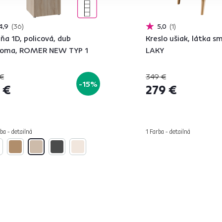
4,9
36
5,0
1
iňa 1D, policová, dub
Kreslo ušiak, látka 
noma, ROMER NEW TYP 1
LAKY
€
349 €
-15%
 €
279 €
ba - detailná
1 Farba - detailná