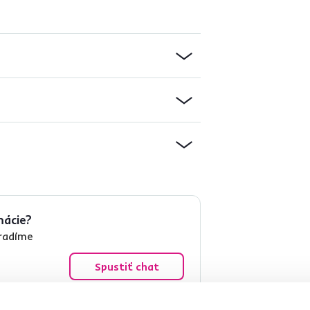
mácie?
oradíme
Spustiť chat