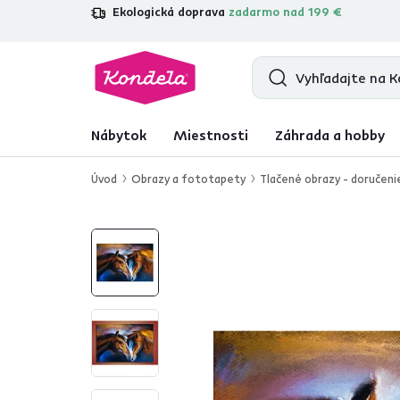
Ekologická doprava
zadarmo nad 199 €
4,7
31 285
overených produktových r
Nábytok
Miestnosti
Záhrada a hobby
Úvod
Obrazy a fototapety
Tlačené obrazy - doručeni