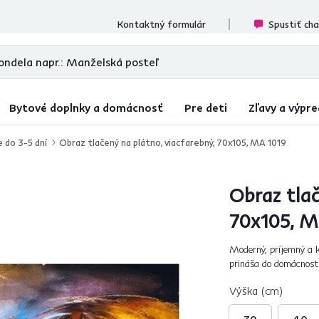
ecenzií
Kontaktný formulár
Spustiť ch
Bytové doplnky a domácnosť
Pre deti
Zľavy a výpre
e do 3-5 dní
Obraz tlačený na plátno, viacfarebný, 70x105, MA 1019
Obraz tlač
70x105, M
Moderný, príjemný a 
prináša do domácnosti
a štýlom. Unikát, ktor
Výška (cm)
30
40