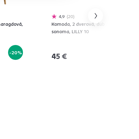
4,9
20
smaragdová,
Komoda, 2 dverová, dub
sonoma, LILLY 10
-20%
45 €