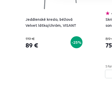
Jedálenské kreslo, béžová
Skr
Velvet látka/chróm, VISANT
so
119 €
89 
-25%
89 €
75
5 Far