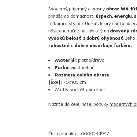
Moderný, príjemný a krásny
obraz MA 10
prináša do domácnosti
úspech, energiu, s
farbami a štýlom. Unikát, ktorý upúta na pr
následne ručne natiahnutý na
drevený rá
vysokú belosť
a
dobrú ohybnosť
. Jeho 
robustné
a
dobre absorbuje farbivo.
Materiál:
plátno/drevo
Farba:
viacfarebná
Rozmery celého obrazu
(ŠxV):
70x105 cm
Motív portrét páru koní
Nazrite do celej našej ponuky
moderných o
Číslo produktu : 0000244947