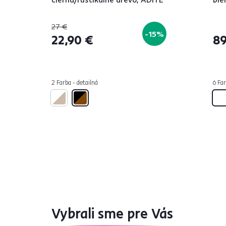
27 €
-15%
22,90 €
89
2 Farba - detailná
6 Far
Vybrali sme pre Vás