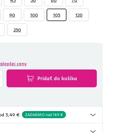
90
100
105
120
250
ajlepšej ceny
Pridať do košíka
od 3,49 €
ZADARMO nad 149 €