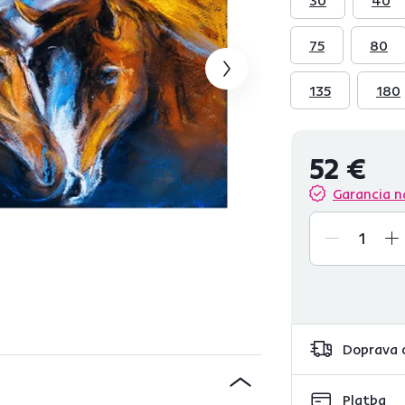
75
80
135
180
52 €
Garancia n
Doprava 
Platba