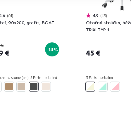
4,6
61
4,9
43
teľ, 90x200, grafit, BOAT
Otočná stolička, béž
TRIXI TYP 1
 €
-14%
9 €
45 €
cha na spanie (cm), 5 Farba - detailná
3 Farba - detailná