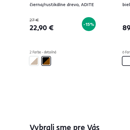
čierna/rustikálne drevo, ADITE
bie
27 €
-15%
22,90 €
89
2 Farba - detailná
6 Far
Vybrali sme pre Vás