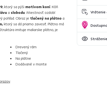
19
, ktorý sa pýši
motívom koní
. Kôň
Vrátenie
lávu
a
slobodu
. Miestnosť ozdobí
vý pohľad. Obraz je
tlačený na plátno
a
m,
ktorý sa dá priamo zavesiť. Plátno má
Dostupno
štruktúra imituje maliarske plátno, je
Stráženie
Drevený rám
Tlačený
Na plátne
Dodávané v monte
brazov
.