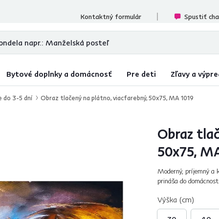
cenzií
Kontaktný formulár
Spustiť ch
Bytové doplnky a domácnosť
Pre deti
Zľavy a výpre
e do 3-5 dní
Obraz tlačený na plátno, viacfarebný, 50x75, MA 1019
Obraz tlač
50x75, MA
Moderný, príjemný a 
prináša do domácnosti
a štýlom. Unikát, ktor
Výška (cm)
30
40