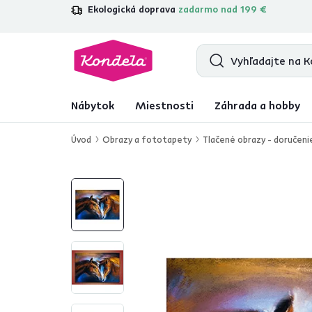
Ekologická doprava
zadarmo nad 199 €
4,7
31 157
overených produktových re
Nábytok
Miestnosti
Záhrada a hobby
Úvod
Obrazy a fototapety
Tlačené obrazy - doručeni