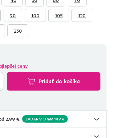
90
100
105
120
250
ajlepšej ceny
Pridať do košíka
od 2,99 €
ZADARMO nad 149 €