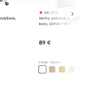
4,8
272
ová/biela,
Skriňa, policová, dvojdverová,
biela, SERVO TYP 1
89 €
6 Farba - detailná