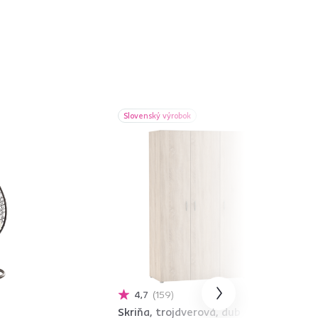
Slovenský výrobok
4,7
159
Skriňa, trojdverová, dub