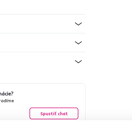
mácie?
oradíme
Spustiť chat