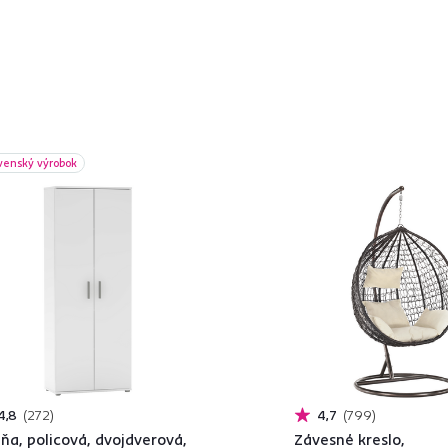
venský výrobok
4,8
272
4,7
799
iňa, policová, dvojdverová,
Závesné kreslo,