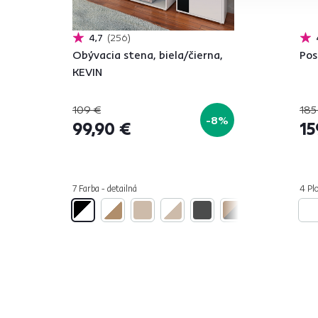
4,7
256
Obývacia stena, biela/čierna,
Pos
KEVIN
109 €
185
-8%
99,90 €
15
7 Farba - detailná
4 Plo