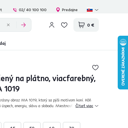
at
02/ 40 100 100
Predajne
0 €
daj
ený na plátno, viacfarebný,
 1019
krásny obraz MA 1019, ktorý sa pýši motívom koní. Kôň
 úspech, energiu, slávu a slobodu. Miestnosť ozdobí farbami
Čítať viac
ý upúta na prvý pohľad...
45
50
60
70