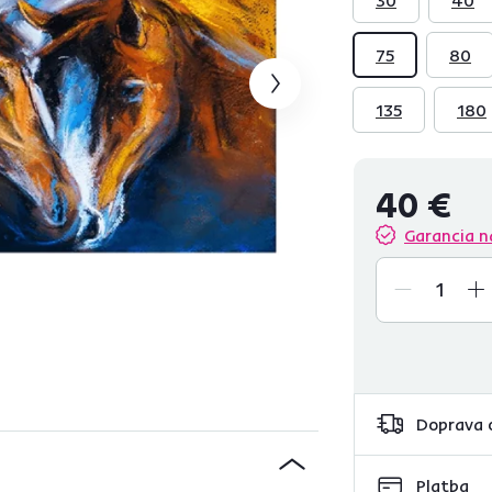
75
80
135
180
40 €
Garancia n
Doprava 
Platba