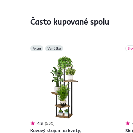
Často kupované spolu
Akcia
Vynáška
Slo
4,8
530
Kovový stojan na kvety,
Skr