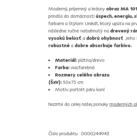
Moderný, príjemný a krásny
obraz MA 10
prináša do domácnosti
úspech, energiu, s
farbami a štýlom. Unikát, ktorý upúta na pr
následne ručne natiahnutý na
drevený rá
vysokú belosť
a
dobrú ohybnosť
. Jeho 
robustné
a
dobre absorbuje farbivo.
Materiál:
plátno/drevo
Farba:
viacfarebná
Rozmery celého obrazu
(ŠxV):
50x75 cm
Motív portrét páru koní
Nazrite do celej našej ponuky
moderných o
Číslo produktu : 0000244943