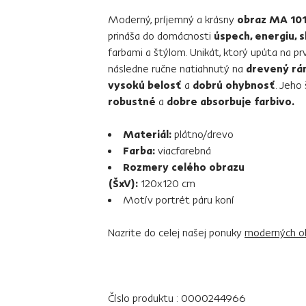
Moderný, príjemný a krásny
obraz MA 10
prináša do domácnosti
úspech, energiu, s
farbami a štýlom. Unikát, ktorý upúta na pr
následne ručne natiahnutý na
drevený rá
vysokú belosť
a
dobrú ohybnosť
. Jeho 
robustné
a
dobre absorbuje farbivo.
Materiál:
plátno/drevo
Farba:
viacfarebná
Rozmery celého obrazu
(ŠxV):
120x120 cm
Motív portrét páru koní
Nazrite do celej našej ponuky
moderných o
Číslo produktu : 0000244966