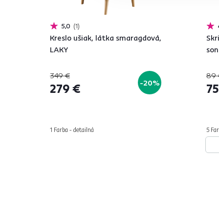
5,0
1
Kreslo ušiak, látka smaragdová,
Skr
LAKY
so
349 €
89 
-20%
279 €
75
1 Farba - detailná
5 Far