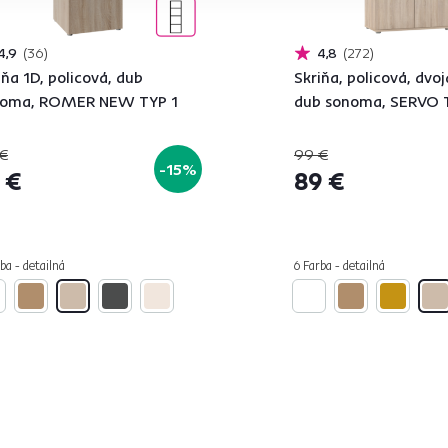
4,9
36
4,8
272
iňa 1D, policová, dub
Skriňa, policová, dvo
noma, ROMER NEW TYP 1
dub sonoma, SERVO 
€
99 €
-15%
 €
89 €
ba - detailná
6 Farba - detailná