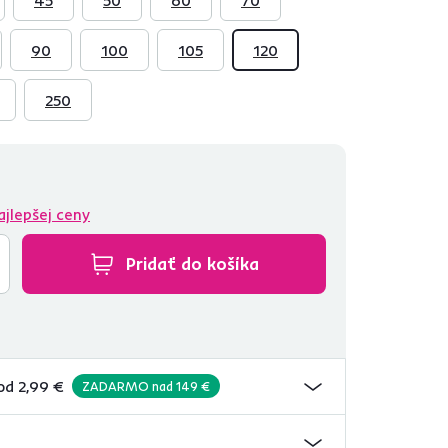
90
100
105
120
250
ajlepšej ceny
Pridať do košíka
od 2,99 €
ZADARMO nad 149 €