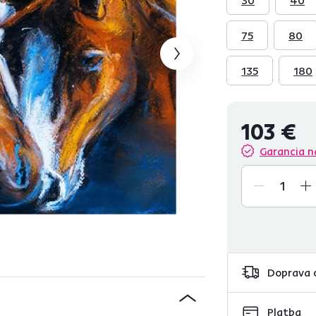
75
80
135
180
103 €
Garancia n
Doprava 
Platba