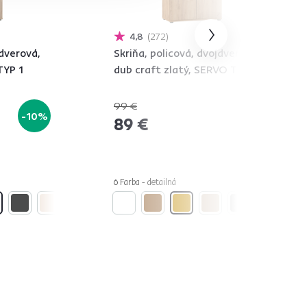
4,8
272
jdverová,
Skriňa, policová, dvojdverová,
TYP 1
dub craft zlatý, SERVO TYP 1
99 €
-10%
-10%
89 €
6 Farba - detailná