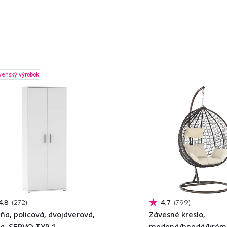
venský výrobok
4,8
272
4,7
799
iňa, policová, dvojdverová,
Závesné kreslo,
la, SERVO TYP 1
medená/hnedá/krém