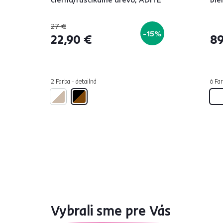
27 €
-15%
22,90 €
89
2 Farba - detailná
6 Far
Vybrali sme pre Vás