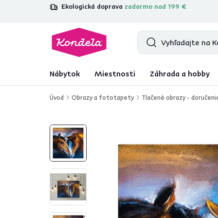
Ekologická doprava
zadarmo nad 199 €
4,7
31 285
overených produktových r
Nábytok
Miestnosti
Záhrada a hobby
Úvod
Obrazy a fototapety
Tlačené obrazy - doručeni