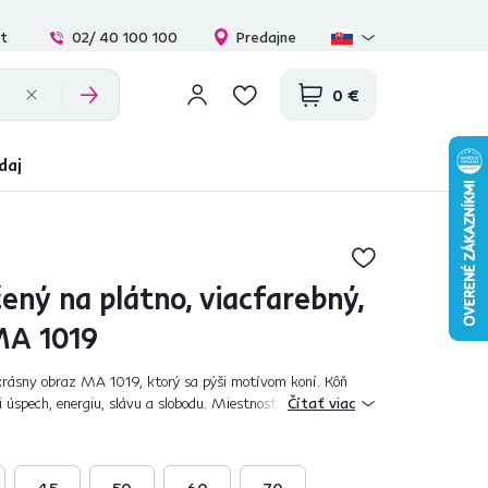
at
02/ 40 100 100
Predajne
0 €
daj
ený na plátno, viacfarebný,
MA 1019
krásny obraz MA 1019, ktorý sa pýši motívom koní. Kôň
 úspech, energiu, slávu a slobodu. Miestnosť ozdobí farbami
Čítať viac
ý upúta na prvý pohľad...
45
50
60
70