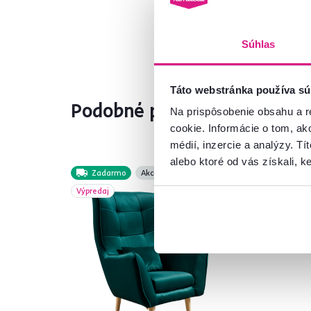
Súhlas
Táto webstránka používa sú
Podobné produkty
Na prispôsobenie obsahu a r
cookie. Informácie o tom, ak
médií, inzercie a analýzy. Tí
alebo ktoré od vás získali, ke
Zadarmo
Akcia
Akc
Výpredaj
No