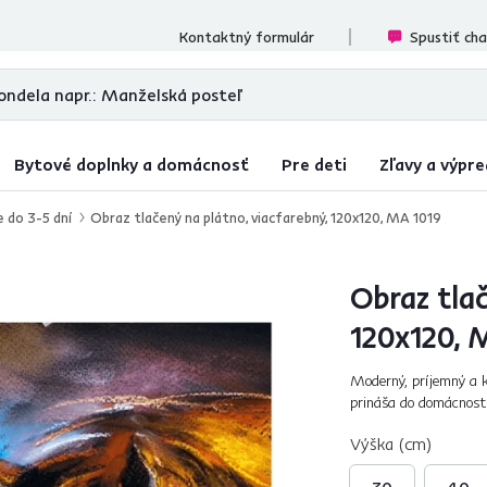
ecenzií
Kontaktný formulár
Spustiť ch
Bytové doplnky a domácnosť
Pre deti
Zľavy a výpre
e do 3-5 dní
Obraz tlačený na plátno, viacfarebný, 120x120, MA 1019
Obraz tlač
120x120, 
Moderný, príjemný a 
prináša do domácnosti
a štýlom. Unikát, ktor
Výška (cm)
30
40