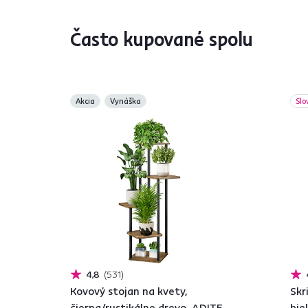
Často kupované spolu
Akcia
Vynáška
Slo
4,8
531
Kovový stojan na kvety,
Skr
čierna/rustikálne drevo, ADITE
bie