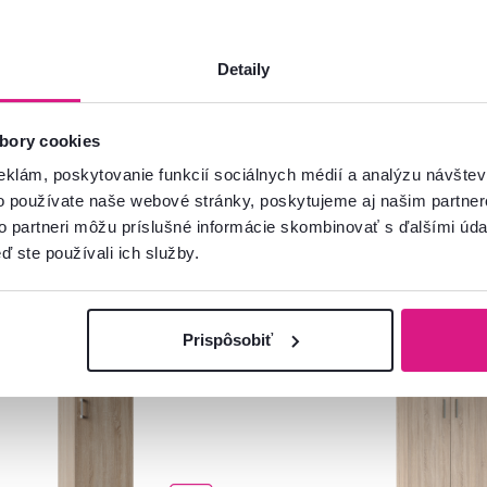
Detaily
bory cookies
eklám, poskytovanie funkcií sociálnych médií a analýzu návšte
o používate naše webové stránky, poskytujeme aj našim partner
to partneri môžu príslušné informácie skombinovať s ďalšími údaj
ď ste používali ich služby.
ia
Slovenský výrobok
Akcia
Slovenský výrobok
vinka
Novinka
Prispôsobiť