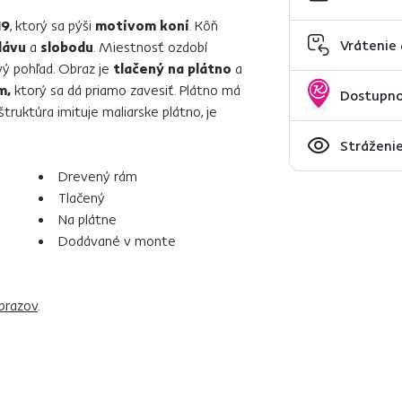
19
, ktorý sa pýši
motívom koní
. Kôň
Vrátenie
lávu
a
slobodu
. Miestnosť ozdobí
vý pohľad. Obraz je
tlačený na plátno
a
m,
ktorý sa dá priamo zavesiť. Plátno má
Dostupno
štruktúra imituje maliarske plátno, je
Stráženie
Drevený rám
Tlačený
Na plátne
Dodávané v monte
brazov
.