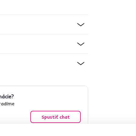
mácie?
oradíme
Spustiť chat