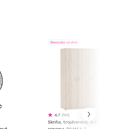
Slovenský výrobok
4,7
161
Skriňa, trojdverová, dub
ová,
sonoma, RAMSA 3