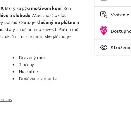
19
, ktorý sa pýši
motívom koní
. Kôň
Vrátenie
lávu
a
slobodu
. Miestnosť ozdobí
vý pohľad. Obraz je
tlačený na plátno
a
m,
ktorý sa dá priamo zavesiť. Plátno má
Dostupno
štruktúra imituje maliarske plátno, je
Stráženie
Drevený rám
Tlačený
Na plátne
Dodávané v monte
brazov
.