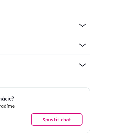
mácie?
oradíme
Spustiť chat