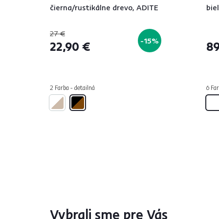
čierna/rustikálne drevo, ADITE
bie
27 €
-15%
22,90 €
89
2 Farba - detailná
6 Far
Vybrali sme pre Vás