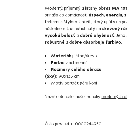
Moderný, príjemný a krásny
obraz MA 10
prináša do domácnosti
úspech, energiu, s
farbami a štýlom. Unikát, ktorý upúta na pr
následne ručne natiahnutý na
drevený rá
vysokú belosť
a
dobrú ohybnosť
. Jeho 
robustné
a
dobre absorbuje farbivo.
Materiál:
plátno/drevo
Farba:
viacfarebná
Rozmery celého obrazu
(ŠxV):
90x135 cm
Motív portrét páru koní
Nazrite do celej našej ponuky
moderných o
Číslo produktu : 0000244950