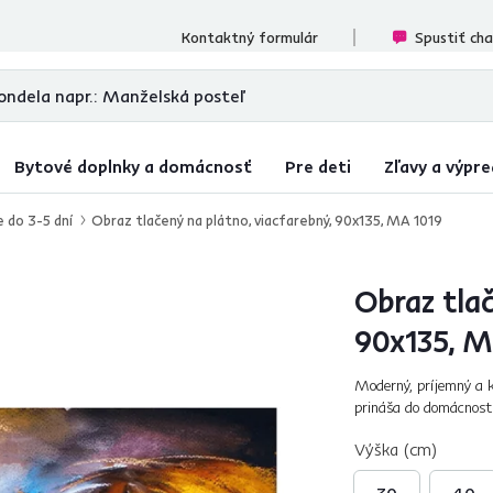
cenzií
Kontaktný formulár
Spustiť ch
Bytové doplnky a domácnosť
Pre deti
Zľavy a výpre
e do 3-5 dní
Obraz tlačený na plátno, viacfarebný, 90x135, MA 1019
Obraz tlač
90x135, M
Moderný, príjemný a 
prináša do domácnosti
a štýlom. Unikát, ktor
Výška (cm)
30
40