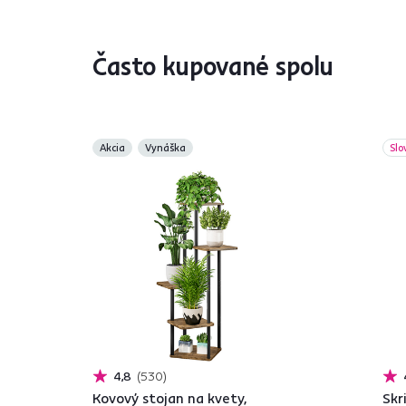
Často kupované spolu
Akcia
Vynáška
Slo
4,8
530
Kovový stojan na kvety,
Skr