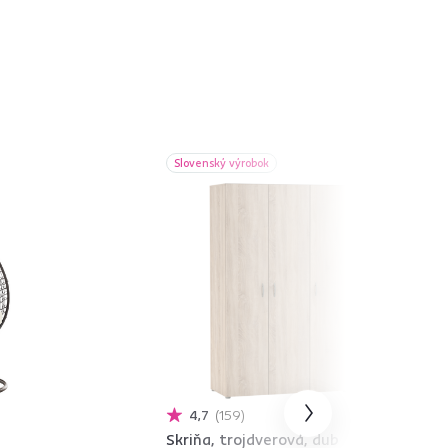
Slovenský výrobok
4,7
159
Skriňa, trojdverová, dub