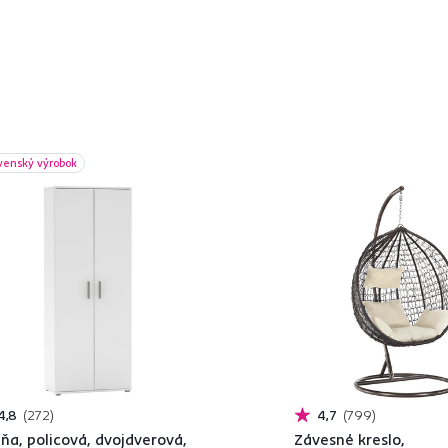
venský výrobok
4,8
272
4,7
799
iňa, policová, dvojdverová,
Závesné kreslo,