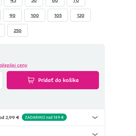
90
100
105
120
250
ajlepšej ceny
Pridať do košíka
od 2,99 €
ZADARMO nad 149 €