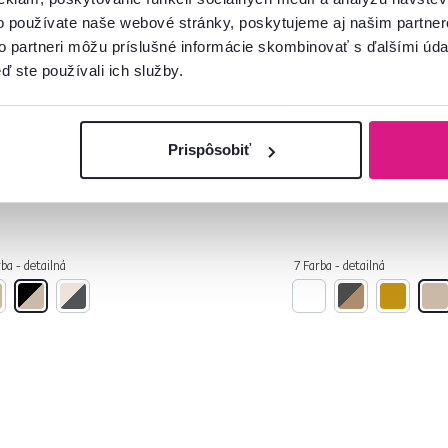
o používate naše webové stránky, poskytujeme aj našim partner
to partneri môžu príslušné informácie skombinovať s ďalšími údaj
4,9
4
4,5
212
ď ste používali ich služby.
álenský set 1+4, dub
Šatníková skriňa, št
oma/čierna, MAKO
dub sonoma, KORNY
Prispôsobiť
 €
239 €
ba - detailná
7 Farba - detailná