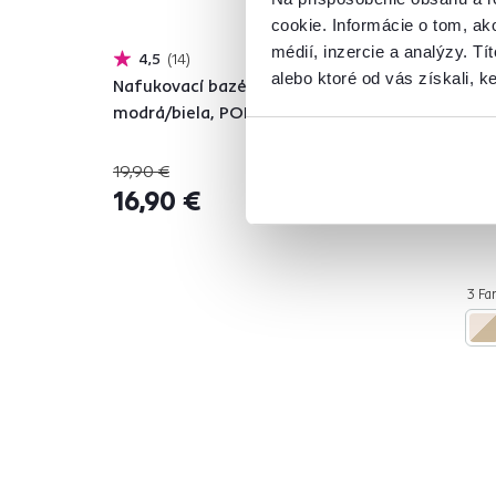
cookie. Informácie o tom, ak
médií, inzercie a analýzy. Tí
4,5
14
alebo ktoré od vás získali, ke
Nafukovací bazén, obdĺžnik,
Jed
modrá/biela, POLON TYP 1
son
19,90 €
-15%
16,90 €
99
3 Far