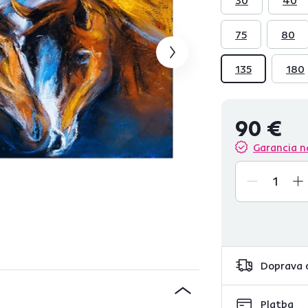
75
80
135
180
90 €
Garancia n
Doprava 
Platba