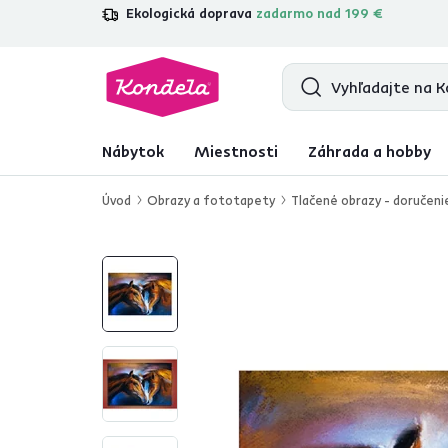
Ekologická doprava
zadarmo nad 199 €
4,7
31 157
overených produktových re
Nábytok
Miestnosti
Záhrada a hobby
Úvod
Obrazy a fototapety
Tlačené obrazy - doručeni