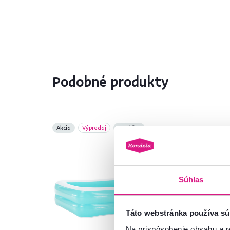
Podobné produkty
Akcia
Výpredaj
Vynáška
Súhlas
Táto webstránka používa sú
Na prispôsobenie obsahu a r