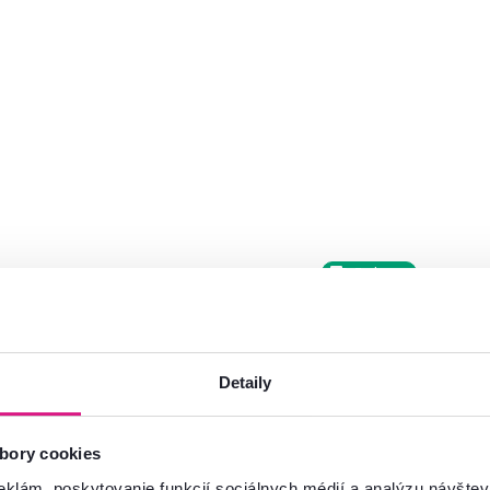
Zadarmo
Slovenský výrobok
Detaily
bory cookies
eklám, poskytovanie funkcií sociálnych médií a analýzu návšte