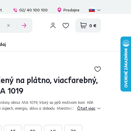
at
02/ 40 100 100
Predajne
0 €
daj
ený na plátno, viacfarebný,
A 1019
krásny obraz MA 1019, ktorý sa pýši motívom koní. Kôň
 úspech, energiu, slávu a slobodu. Miestnosť ozdobí farbami
Čítať viac
ý upúta na prvý pohľad...
45
50
60
70