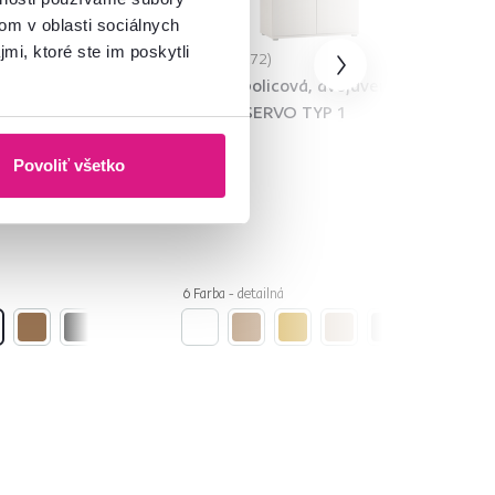
om v oblasti sociálnych
mi, ktoré ste im poskytli
4,8
272
vordverová,
Skriňa, policová, dvojdverová,
kašmír, SERVO TYP 1
Povoliť všetko
109 €
-18%
89 €
6 Farba - detailná