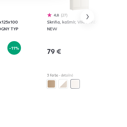
4,8
27
5x125x100
Skriňa, kašmír, VIRA-MECKI
OGNY TYP
NEW
-11%
79 €
3 Farba - detailná