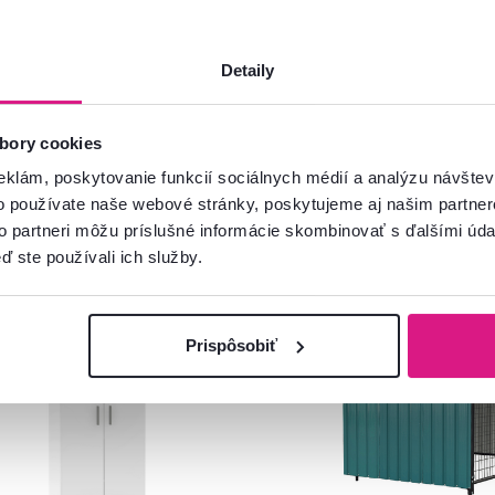
Detaily
bory cookies
eklám, poskytovanie funkcií sociálnych médií a analýzu návšte
o používate naše webové stránky, poskytujeme aj našim partner
to partneri môžu príslušné informácie skombinovať s ďalšími údaj
ď ste používali ich služby.
venský výrobok
Zadarmo
Akcia
Prispôsobiť