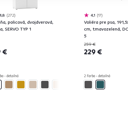
4,8
272
4,1
17
iňa, policová, dvojdverová,
Voliéra pre psa, 191,
la, SERVO TYP 1
cm, tmavozelená, D
5
259 €
 €
229 €
ba - detailná
2 Farba - detailná