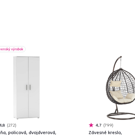
venský výrobok
4,8
272
4,7
799
iňa, policová, dvojdverová,
Závesné kreslo,