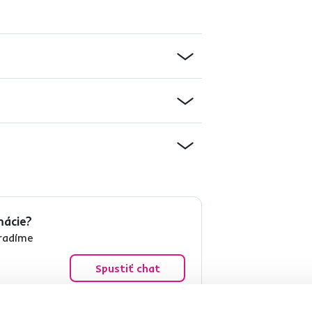
mácie?
oradíme
Spustiť chat