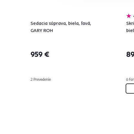
Sedacia súprava, biela, ľavá,
Skr
GARY ROH
bie
959 €
89
2 Prevedenie
6 Far