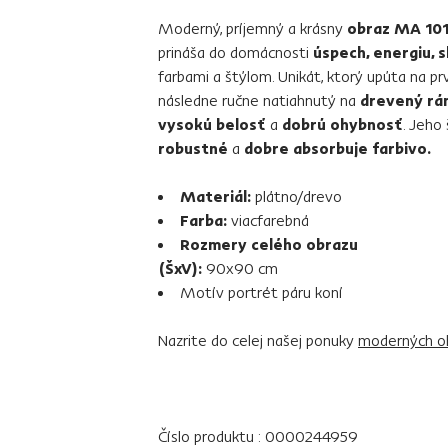
Moderný, príjemný a krásny
obraz MA 10
prináša do domácnosti
úspech, energiu, s
farbami a štýlom. Unikát, ktorý upúta na pr
následne ručne natiahnutý na
drevený rá
vysokú belosť
a
dobrú ohybnosť
. Jeho 
robustné
a
dobre absorbuje farbivo.
Materiál:
plátno/drevo
Farba:
viacfarebná
Rozmery celého obrazu
(ŠxV):
90x90 cm
Motív portrét páru koní
Nazrite do celej našej ponuky
moderných o
Číslo produktu : 0000244959