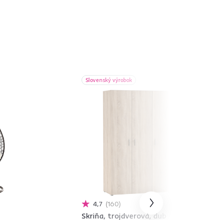
Slovenský výrobok
4,7
160
Skriňa, trojdverová, dub