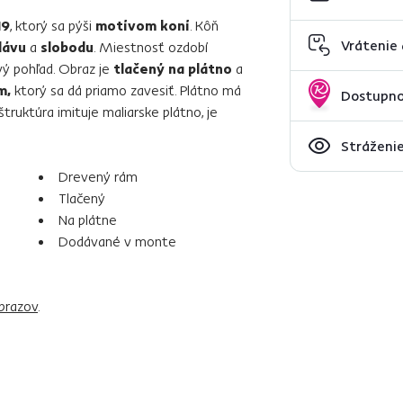
19
, ktorý sa pýši
motívom koní
. Kôň
Vrátenie
lávu
a
slobodu
. Miestnosť ozdobí
vý pohľad. Obraz je
tlačený na plátno
a
m,
ktorý sa dá priamo zavesiť. Plátno má
Dostupno
štruktúra imituje maliarske plátno, je
Stráženie
Drevený rám
Tlačený
Na plátne
Dodávané v monte
brazov
.