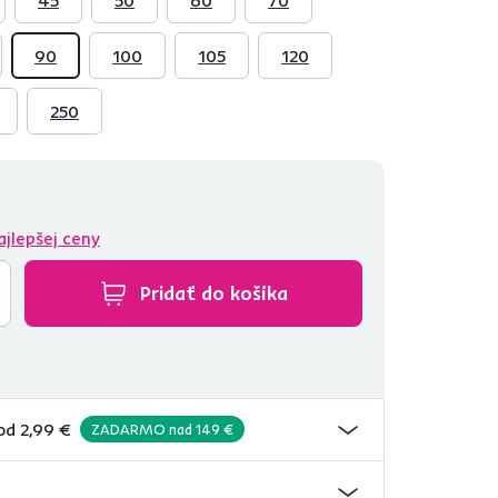
90
100
105
120
250
ajlepšej ceny
Pridať do košíka
od 2,99 €
ZADARMO nad 149 €