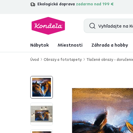
Ekologická doprava
zadarmo nad 199 €
4,7
31 211
overených produktových re
Nábytok
Miestnosti
Záhrada a hobby
Úvod
Obrazy a fototapety
Tlačené obrazy - doručeni