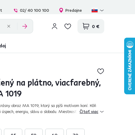
at
02/ 40 100 100
Predajne
0 €
daj
ený na plátno, viacfarebný,
A 1019
krásny obraz MA 1019, ktorý sa pýši motívom koní. Kôň
 úspech, energiu, slávu a slobodu. Miestnosť ozdobí farbami
Čítať viac
ý upúta na prvý pohľad...
45
50
60
70