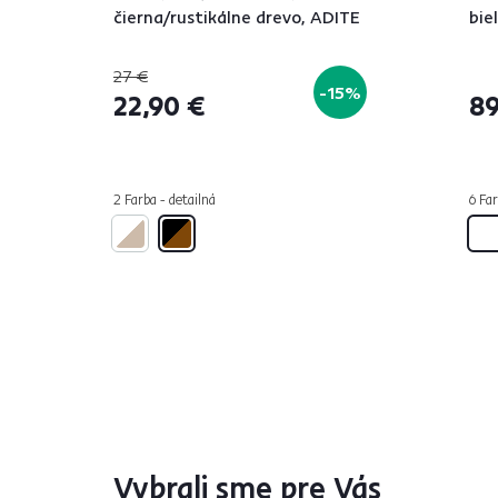
čierna/rustikálne drevo, ADITE
bie
27 €
-15%
22,90 €
89
2 Farba - detailná
6 Far
Vybrali sme pre Vás