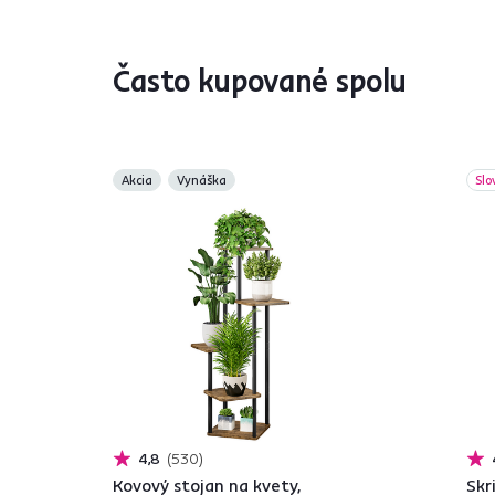
Často kupované spolu
Akcia
Vynáška
Slo
4,8
530
Kovový stojan na kvety,
Skr