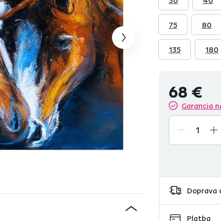
75
80
135
180
68 €
Garancia n
Doprava 
Platba