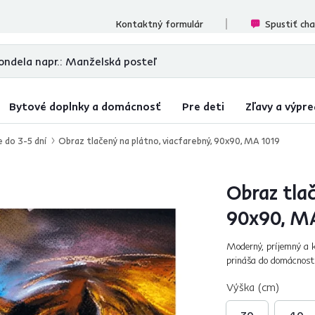
cenzií
Kontaktný formulár
Spustiť ch
Bytové doplnky a domácnosť
Pre deti
Zľavy a výpre
e do 3-5 dní
Obraz tlačený na plátno, viacfarebný, 90x90, MA 1019
Obraz tlač
90x90, M
Moderný, príjemný a 
prináša do domácnosti
a štýlom. Unikát, ktor
Výška (cm)
30
40