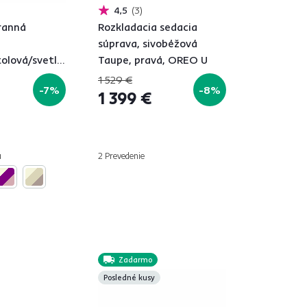
4,5
3
tranná
Rozkladacia sedacia
súprava, sivobéžová
lová/svetlosivá,
Taupe, pravá, OREO U
OFA
1 529 €
-7%
-8%
1 399 €
á
2 Prevedenie
Zadarmo
Posledné kusy