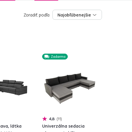
Zoradiť podľa
Najobľúbenejšie
Najobľúbenejšie
Zadarmo
4,8
11
ava, látka
Univerzálna sedacia