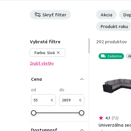
Skryť filter
Akcia
Dop
Produkt roku
Vybraté filtre
292
produktov
Farba:
Sivá
Zadarmo
A
Zrušiť všetky
Cena
od
do
€
€
4,1
72
Univerzálna se
Dostupnosť