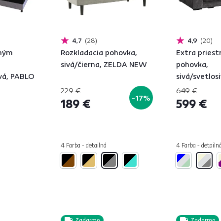
4,7
28
4,9
20
žným
Rozkladacia pohovka,
Extra pries
sivá/čierna, ZELDA NEW
pohovka,
ivá, PABLO
sivá/svetlos
GILEN BIG S
229 €
649 €
-17%
189 €
599 €
4 Farba - detailná
4 Farba - detailn
Zadarmo
Zadarmo