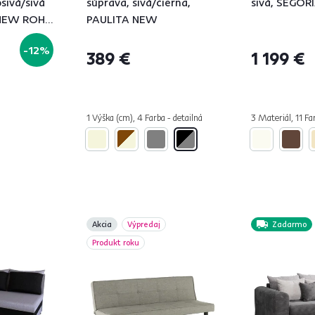
sivá/sivá
súprava, sivá/čierna,
sivá, SEGOR
 NEW ROH
PAULITA NEW
-12%
389 €
1 199 €
1 Výška (cm), 4 Farba - detailná
3 Materiál, 11 Fa
Akcia
Výpredaj
Zadarmo
Produkt roku