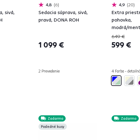
4,8
6
4,9
20
, sivá,
Sedacia súprava, sivá,
Extra pries
H
pravá, DONA ROH
pohovka,
modrá/mento
GILEN BIG S
649 €
1 099 €
599 €
2 Prevedenie
4 Farba - detailn
Zadarmo
Zadarmo
Posledné kusy