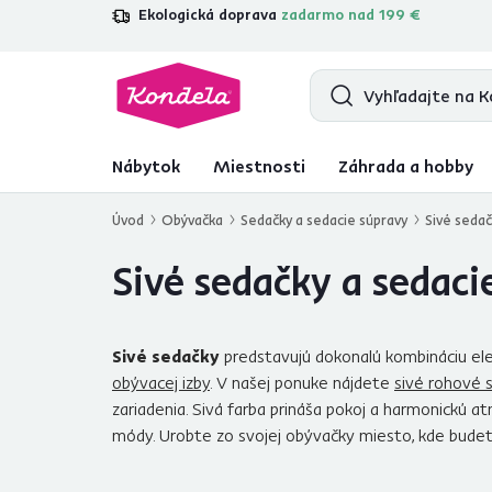
Ekologická doprava
zadarmo nad 199 €
4,7
31 211
overených produktových re
Nábytok
Miestnosti
Záhrada a hobby
Úvod
Obývačka
Sedačky a sedacie súpravy
Sivé sedač
Sivé sedačky a sedaci
Sivé sedačky
predstavujú dokonalú kombináciu ele
obývacej izby
. V našej ponuke nájdete
sivé rohové 
zariadenia. Sivá farba prináša pokoj a harmonickú 
módy. Urobte zo svojej obývačky miesto, kde budet