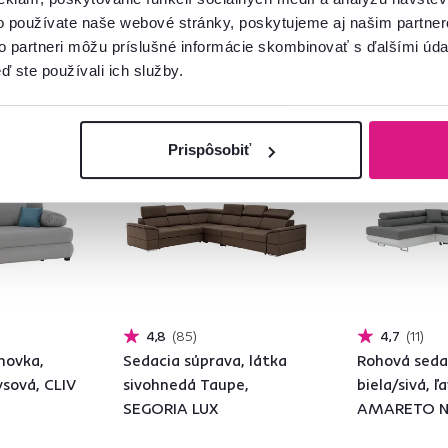
o používate naše webové stránky, poskytujeme aj našim partner
to partneri môžu príslušné informácie skombinovať s ďalšími údaj
ď ste používali ich služby.
Zadarmo
Zadarmo
Prispôsobiť
4,8
85
4,7
11
hovka,
Sedacia súprava, látka
Rohová seda
ysová, CLIV
sivohnedá Taupe,
biela/sivá, ľ
SEGORIA LUX
AMARETO 