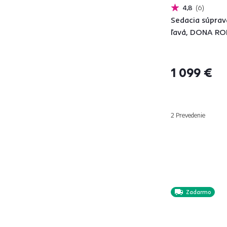
4,8
6
AURELIA
1
Sedacia súprava
BALTIK ROH
2
ľavá, DONA RO
BELD ROH
1
BELDA ROH
1
BELEN NEW
1
1 099 €
BERON
2
BESA
1
BITER
1
2 Prevedenie
BLUM
1
BOBY
1
BOLIVIA
1
BORN
23
BRATO
2
Zadarmo
BROKEN
2
BURAN ROH
2
BUTON
9