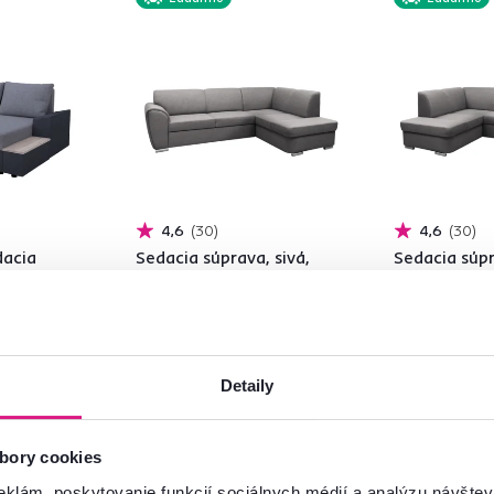
4,6
30
4,6
30
dacia
Sedacia súprava, sivá,
Sedacia súpr
sivá/sivá,
pravá, KENAI ROH
ľavá, KENAI
745 €
745 €
Detaily
bory cookies
2 Farba - detailná, 2 Prevedenie
2 Farba - detailn
eklám, poskytovanie funkcií sociálnych médií a analýzu návšte