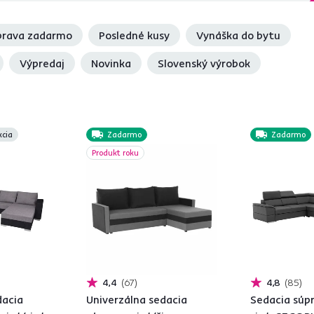
rava zadarmo
Posledné kusy
Vynáška do bytu
Výpredaj
Novinka
Slovenský výrobok
kcia
Zadarmo
Zadarmo
Produkt roku
4,4
67
4,8
85
dacia
Univerzálna sedacia
Sedacia súpr