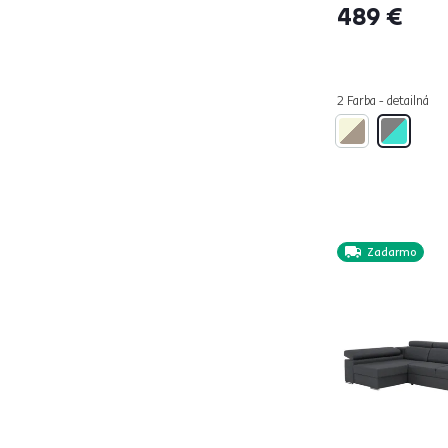
489 €
ALABAMA
4
2 Farba - detailná
ALANA
1
ALECHANDRO A ROH
1
ALECHANDRO B ROH
1
AMARETA U
1
AMARETO
4
AMILA
4
Zadarmo
ANDRES U UNI
1
ANDRESO U UNI
1
ANTON ROH
3
ANTONIA ROH
6
APERO ROH
1
ARABELLA
2
ARLEKIN
1