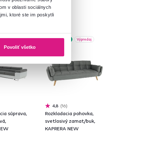
om v oblasti sociálnych
mi, ktoré ste im poskytli
Zadarmo
Výpredaj
Povoliť všetko
4,8
16
cia súprava,
Rozkladacia pohovka,
avá,
svetlosivý zamat/buk,
NEW
KAPRERA NEW