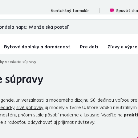
cenzií
Kontaktný formulár
Spustiť ch
Bytové doplnky a domácnosť
Pre deti
Zľavy a výpre
ky a sedacie súpravy
e súpravy
gancie, univerzálnosti a moderného dizajnu. Sú ideálnou voľbou pr
sedačky
,
sivé pohovky
aj modely v tvare U, ktoré vďaka neutrálnym
atmosféru, pričom stále pôsobí moderne a luxusne. Vsaďte na
prakti
e s radosťou oddychovať aj prijímať návštevy.