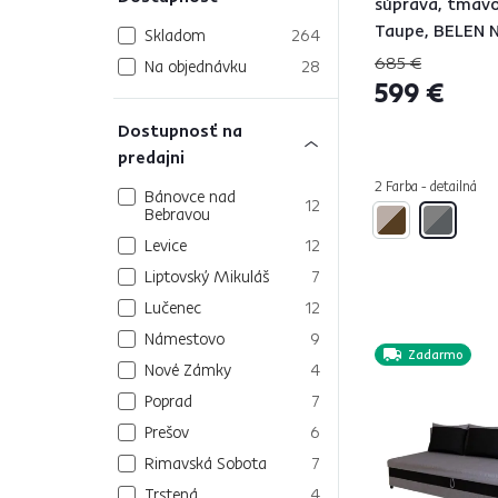
súprava, tmavo
Taupe, BELEN
Skladom
264
U
685 €
Na objednávku
28
599 €
Dostupnosť na
predajni
2 Farba - detailná
Bánovce nad
12
Bebravou
Levice
12
Liptovský Mikuláš
7
Lučenec
12
Námestovo
9
Zadarmo
Nové Zámky
4
Poprad
7
Prešov
6
Rimavská Sobota
7
Trstená
4