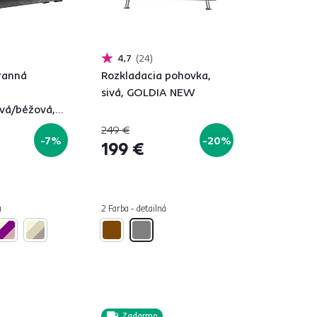
4,7
24
tranná
Rozkladacia pohovka,
sivá, GOLDIA NEW
ivá/béžová,
OFA
249 €
-7%
-20%
199 €
á
2 Farba - detailná
Zadarmo