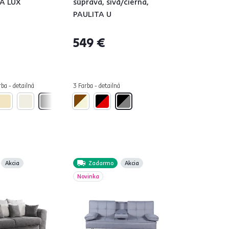
IA LUX
súprava, sivá/čierna,
PAULITA U
549 €
rba - detailná
3 Farba - detailná
Akcia
Zadarmo
Akcia
Novinka