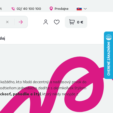
at
02/ 40 100 100
Predajne
0 €
daj
e každého, kto hľadá decentný a nadčasový prvok do
 odtieňom jednoducho zladíte s akýmkoľvek štýlom
ckosť, pohodlie a štýl
, ktorý nikdy nevyjde z