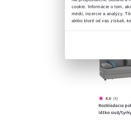
Sereno
1
cookie. Informácie o tom, ak
Pur pena
2
médií, inzercie a analýzy. Tí
Drevotrieska
2
alebo ktoré od vás získali, ke
DTD
5
Borovica
7
Zadarmo
Smrek
4
Pena
2
Ekokoža
30
Koža
3
Látka
290
Buk
7
Plast
20
4,6
4
Chróm
1
Rozkladacia po
Drevo
14
látka sivá/tyrk
Model