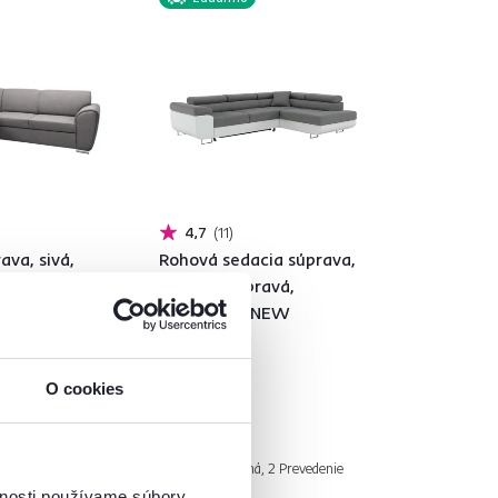
4,7
11
ava, sivá,
Rohová sedacia súprava,
 ROH
biela/sivá, pravá,
AMARETO NEW
999 €
O cookies
á, 2 Prevedenie
2 Farba - detailná, 2 Prevedenie
vnosti používame súbory