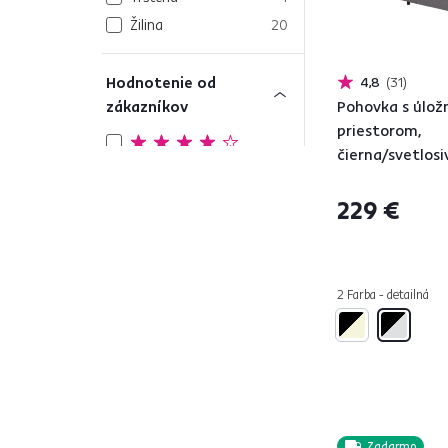
Žilina
20
Hodnotenie od
4,8
31
zákazníkov
Pohovka s úlo
priestorom,
189
čierna/svetlos
4 a viac
229 €
Farba
1
2 Farba - detailná
Čierna
24
Tyrkysová
12
Béžová
113
Zlatá
8
Strieborná
1
Zadarmo