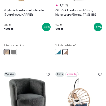
4,7
2
Hojdacie kreslo, svetlohnedá
Otočné kreslo s vankúšom,
látka/drevo, HARPER
biela/taupe/čierna, TRISS BIG
285 €
159 €
-30%
-37%
199 €
99 €
2 Farba - detailná
2 Farba - detailná
Vynáška
Akcia
Výpredaj