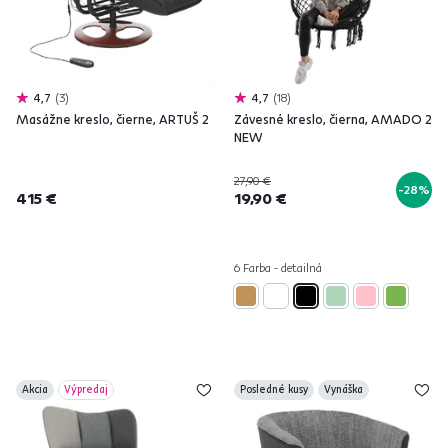
4,7
3
4,7
18
Masážne kreslo, čierne, ARTUŠ 2
Závesné kreslo, čierna, AMADO 2
NEW
27,90 €
-28%
415 €
19,90 €
6 Farba - detailná
Akcia
Výpredaj
Posledné kusy
Vynáška