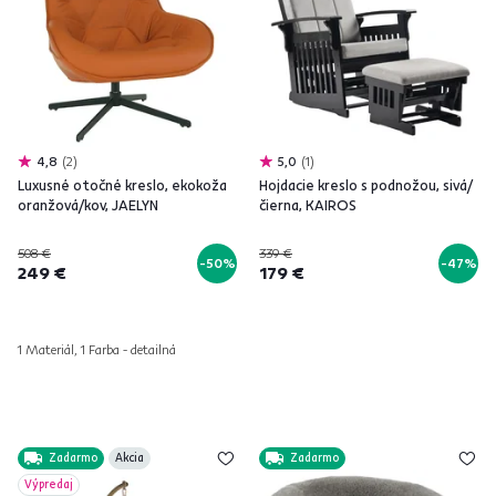
4,8
2
5,0
1
Luxusné otočné kreslo, ekokoža
Hojdacie kreslo s podnožou, sivá/
oranžová/kov, JAELYN
čierna, KAIROS
508 €
339 €
-50%
-47%
249 €
179 €
1 Materiál, 1 Farba - detailná
Zadarmo
Akcia
Zadarmo
Výpredaj