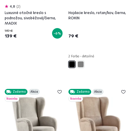
4,8
2
Luxusné otočné kreslo s
Hojdacie kreslo, ratan/kov, čierna,
podnožou, sivobéžová/čierna,
ROKIN
MADIX
149 €
-6%
139 €
79 €
2 Farba - detailná
Zadarmo
Akcia
Zadarmo
Akcia
Novinka
Novinka