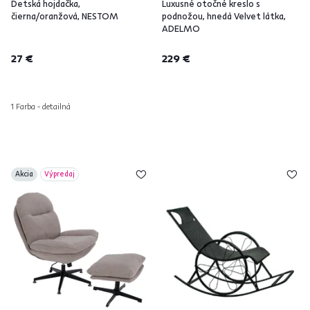
Detská hojdačka,
Luxusné otočné kreslo s
čierna/oranžová, NESTOM
podnožou, hnedá Velvet látka,
ADELMO
27 €
229 €
1 Farba - detailná
Akcia
Výpredaj