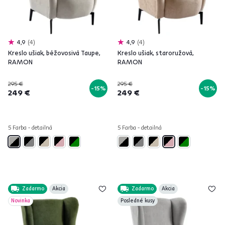
4,9
4
4,9
4
Kreslo ušiak, béžovosivá Taupe,
Kreslo ušiak, staroružová,
RAMON
RAMON
295 €
295 €
-15%
-15%
249 €
249 €
5 Farba - detailná
5 Farba - detailná
Zadarmo
Akcia
Zadarmo
Akcia
Novinka
Posledné kusy