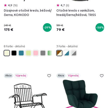
4,9
16
4,7
6
Dizajnové otočné kreslo, béžová/
Otočné kreslo s vankúšom,
čierna, KOMODO
hnedá/čierna/béžová, TRISS
249 €
189 €
-29%
-58%
175 €
79 €
8 Farba - detailná
3 Farba - detailná
Akcia
Výpredaj
Akcia
Výpredaj