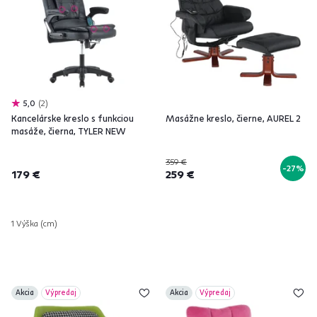
5,0
2
Kancelárske kreslo s funkciou
Masážne kreslo, čierne, AUREL 2
masáže, čierna, TYLER NEW
359 €
-27%
179 €
259 €
1 Výška (cm)
Akcia
Výpredaj
Akcia
Výpredaj