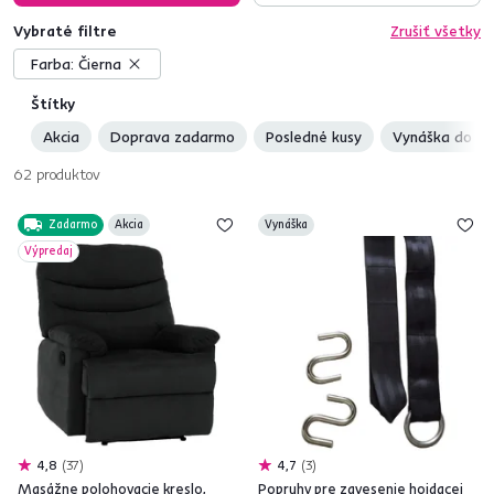
Vybraté filtre
Zrušiť všetky
Farba:
Čierna
Štítky
Akcia
Doprava zadarmo
Posledné kusy
Vynáška do by
62
produktov
Zadarmo
Akcia
Vynáška
Výpredaj
4,8
37
4,7
3
Masážne polohovacie kreslo,
Popruhy pre zavesenie hojdacej