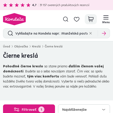
Ekologická doprava
zadarmo nad 199 €
4,7
31 157
overených produktových recenzií
Menu
Úvod
Obývačka
Kreslá
Čierne kreslá
Čierne kreslá
Pohodlné čierne kreslo
sa stane priamo
ďalším členom vašej
domácnosti
. Budete sa o seba navzájom starať. Čím viac sa spolu
budete maznať,
tým viac komfortu
vám bude venovať. Pohladí dušu
každého živého tvora vašej domácnosti. Vyberte si niečo jednoduché alebo
viac extravagantné. V našej širokej ponuke sa nájde pre každého.
Filtrovať
1
Najobľúbenejšie