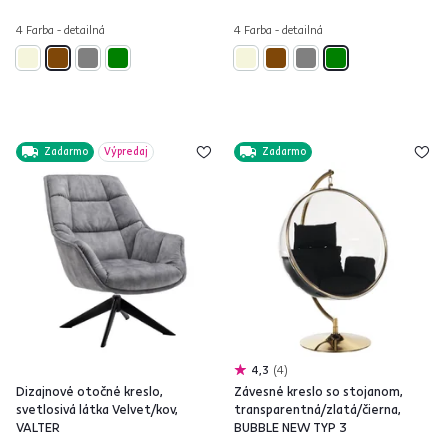
4 Farba - detailná
4 Farba - detailná
Zadarmo
Výpredaj
Zadarmo
4,3
4
Dizajnové otočné kreslo,
Závesné kreslo so stojanom,
svetlosivá látka Velvet/kov,
transparentná/zlatá/čierna,
VALTER
BUBBLE NEW TYP 3