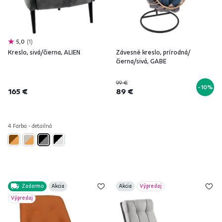
5,0
1
Kreslo, sivá/čierna, ALIEN
Závesné kreslo, prírodná/
čierna/sivá, GABE
99 €
-10%
165 €
89 €
4 Farba - detailná
Zadarmo
Akcia
Akcia
Výpredaj
Výpredaj