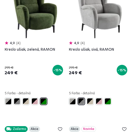
4,9
4
4,9
4
Kreslo ušiak, zelená, RAMON
Kreslo ušiak, sivá, RAMON
295 €
295 €
-15%
-15%
249 €
249 €
5 Farba - detailná
5 Farba - detailná
Zadarmo
Akcia
Akcia
Novinka