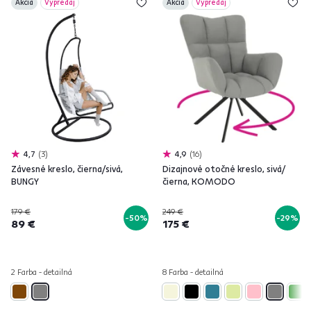
Akcia
Výpredaj
Akcia
Výpredaj
4,7
3
4,9
16
Závesné kreslo, čierna/sivá,
Dizajnové otočné kreslo, sivá/
BUNGY
čierna, KOMODO
179 €
249 €
-50%
-29%
89 €
175 €
2 Farba - detailná
8 Farba - detailná