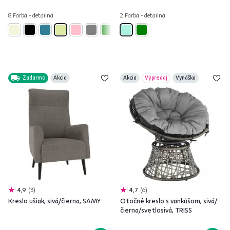
8 Farba - detailná
2 Farba - detailná
Zadarmo
Akcia
Akcia
Výpredaj
Vynáška
4,9
3
4,7
6
Kreslo ušiak, sivá/čierna, SAMY
Otočné kreslo s vankúšom, sivá/
čierna/svetlosivá, TRISS