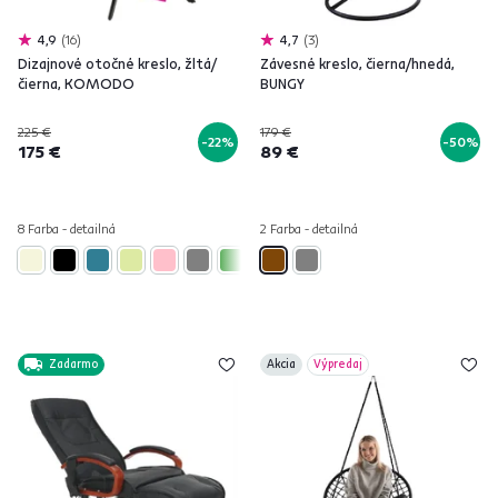
4,9
16
4,7
3
Dizajnové otočné kreslo, žltá/
Závesné kreslo, čierna/hnedá,
čierna, KOMODO
BUNGY
225 €
179 €
-22%
-50%
175 €
89 €
8 Farba - detailná
2 Farba - detailná
Zadarmo
Akcia
Výpredaj