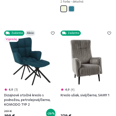
2 Farba - detailná
Zadarmo
Akcia
Zadarmo
Výpredaj
4,9
3
4,9
4
Dizajnové otočné kreslo s
Kreslo ušiak, sivá/čierna, SAMY 1
podnožou, petrolejová/čierna,
KOMODO TYP 2
269 €
-26%
199 €
279 €