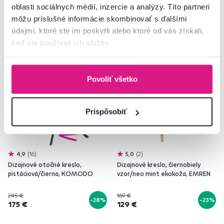
oblasti sociálnych médií, inzercie a analýzy. Títo partneri
môžu príslušné informácie skombinovať s ďalšími
údajmi, ktoré ste im poskytli alebo ktoré od vás získali,
keď ste používali ich služby.
Akcia
Výpredaj
Akcia
Výpredaj
Povoliť všetko
Prispôsobiť
4,9
16
5,0
2
Dizajnové otočné kreslo,
Dizajnové kreslo, čiernobiely
pistáciová/čierna, KOMODO
vzor/neo mint ekokoža, EMREN
245 €
169 €
-28%
-23%
175 €
129 €