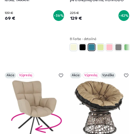
109 €
225 €
-36%
-42%
69 €
129 €
8 Farba - detailná
Akcia
Výpredaj
Akcia
Výpredaj
Vynáška