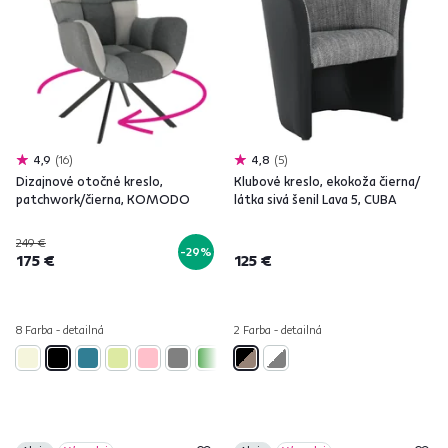
4,9
16
4,8
5
Dizajnové otočné kreslo,
Klubové kreslo, ekokoža čierna/
patchwork/čierna, KOMODO
látka sivá šenil Lava 5, CUBA
249 €
-29%
175 €
125 €
8 Farba - detailná
2 Farba - detailná