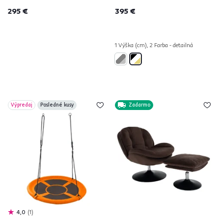
295 €
395 €
1 Výška (cm), 2 Farba - detailná
Výpredaj
Posledné kusy
Zadarmo
4,0
1