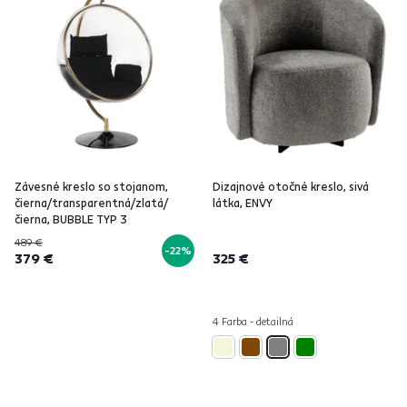
Závesné kreslo so stojanom,
Dizajnové otočné kreslo, sivá
čierna/transparentná/zlatá/
látka, ENVY
čierna, BUBBLE TYP 3
489 €
-22%
379 €
325 €
4 Farba - detailná