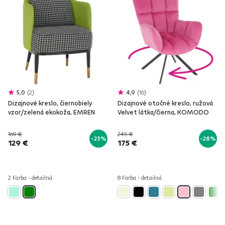
5,0
2
4,9
16
Dizajnové kreslo, čiernobiely
Dizajnové otočné kreslo, ružová
vzor/zelená ekokoža, EMREN
Velvet látka/čierna, KOMODO
169 €
245 €
-23%
-28%
129 €
175 €
2 Farba - detailná
8 Farba - detailná