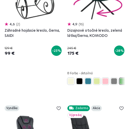
4,6
2
4,9
16
Záhradné hojdacie kreslo, čierna,
Dizajnové otočné kreslo, zelená
SAIDI
látka/čierna, KOMODO
129 €
245 €
-23%
-28%
99 €
175 €
8 Farba - detailná
Vynáška
Zadarmo
Akcia
Výpredaj