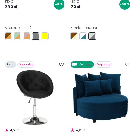
319 €
189 €
-9%
-58%
289 €
79 €
5 Farba - detailná
3 Farba - detailná
Akcia
Výpredaj
Zadarmo
Výpredaj
4,5
2
4,9
2