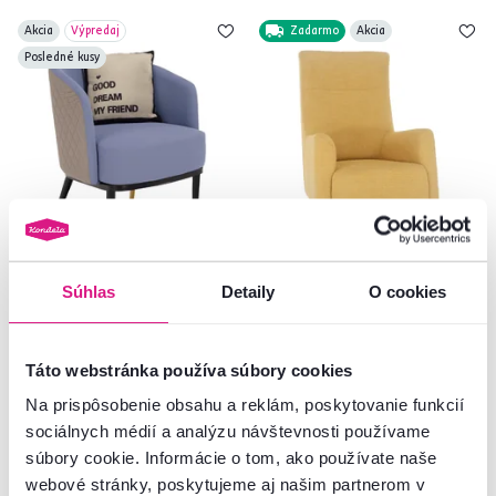
Akcia
Výpredaj
Zadarmo
Akcia
Posledné kusy
5,0
5
4,9
3
Súhlas
Detaily
O cookies
Dizajnové kreslo, fialová/béžová,
Kreslo ušiak, žltá/čierna, SAMY
KALILA
149 €
319 €
Táto webstránka používa súbory cookies
-26%
-9%
109 €
289 €
Na prispôsobenie obsahu a reklám, poskytovanie funkcií
sociálnych médií a analýzu návštevnosti používame
súbory cookie. Informácie o tom, ako používate naše
1 Farba - detailná
5 Farba - detailná
webové stránky, poskytujeme aj našim partnerom v