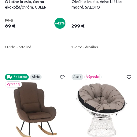
Otočné kreslo, čierna
Okrúhle kreslo, Velvet látka
ekokoža/chróm, GULEN
modrá, SALOTO
119 €
-42%
69 €
299 €
1 Farba - detailná
1 Farba - detailná
Zadarmo
Akcia
Akcia
Výpredaj
Výpredaj